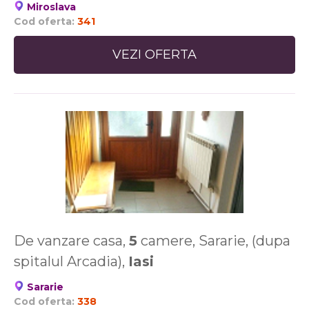
Miroslava
Cod oferta:
341
VEZI OFERTA
De vanzare casa,
5
camere, Sararie, (dupa
spitalul Arcadia),
Iasi
Sararie
Cod oferta:
338