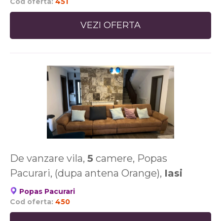
Cod oferta:
451
VEZI OFERTA
De vanzare vila,
5
camere, Popas
Pacurari, (dupa antena Orange),
Iasi
Popas Pacurari
Cod oferta:
450