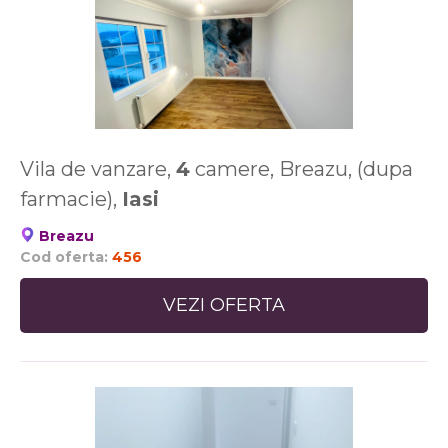
Vila de vanzare,
4
camere, Breazu, (dupa
farmacie),
Iasi
Breazu
Cod oferta:
456
VEZI OFERTA