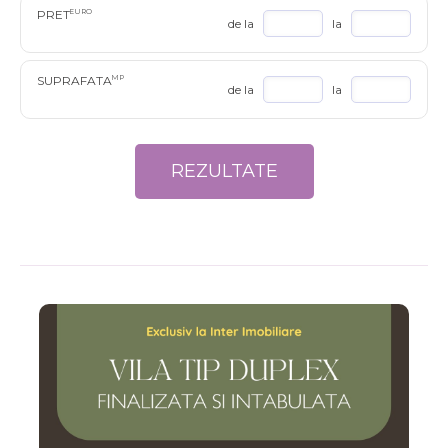
PRET
EURO
de la
la
SUPRAFATA
MP
de la
la