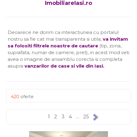
ImobiliareIasi.ro
Deoarece ne dorim ca interactiunea cu portalul
nostru sa fie cat mai transparenta si utila,
va invitam
sa folositi filtrele noastre de cautare
(tip, zona,
suprafata, numar de camere, pret), in acest mod veti
avea o imagine de ansamblu corecta si completa
asupra
vanzarilor de case si vile din Iasi
.
420
oferte
1
2
3
4
...
25