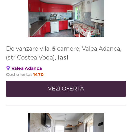
De vanzare vila,
5
camere, Valea Adanca,
(str Costea Voda),
Iasi
Valea Adanca
Cod oferta:
1470
VEZI OFERTA