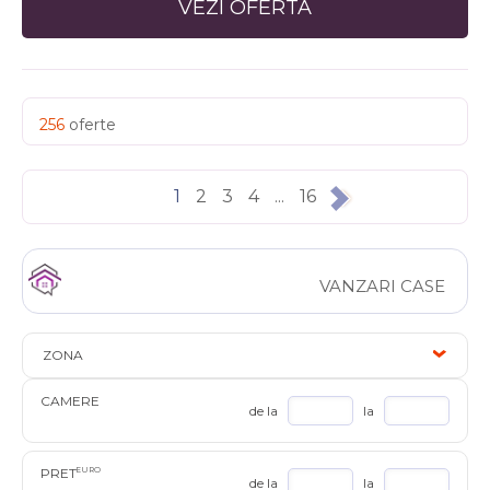
VEZI OFERTA
256
oferte
1
2
3
4
...
16
VANZARI CASE
ZONA
CAMERE
de la
la
PRET
EURO
de la
la