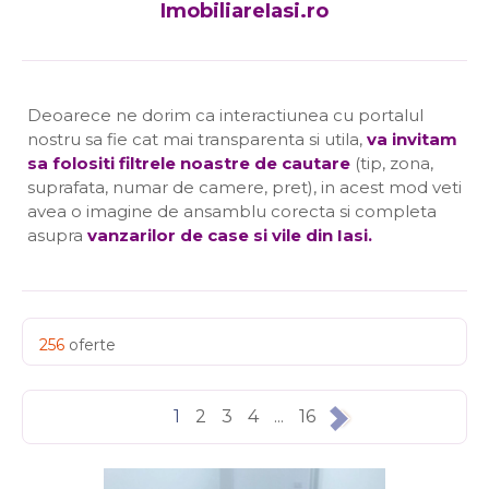
ImobiliareIasi.ro
Deoarece ne dorim ca interactiunea cu portalul
nostru sa fie cat mai transparenta si utila,
va invitam
sa folositi filtrele noastre de cautare
(tip, zona,
suprafata, numar de camere, pret), in acest mod veti
avea o imagine de ansamblu corecta si completa
asupra
vanzarilor de case si vile din Iasi
.
256
oferte
1
2
3
4
...
16