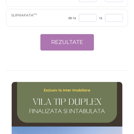
SUPRAFATA
MP
de la
la