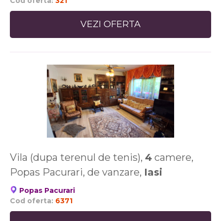
Cod oferta:
321
VEZI OFERTA
Vila (dupa terenul de tenis),
4
camere,
Popas Pacurari, de vanzare,
Iasi
Popas Pacurari
Cod oferta:
6371