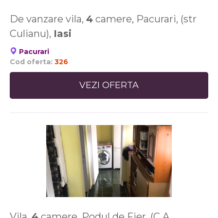
De vanzare vila,
4
camere, Pacurari, (str
Culianu),
Iasi
Pacurari
Cod oferta:
326
VEZI OFERTA
Vila,
4
camere, Podul de Fier, (C A