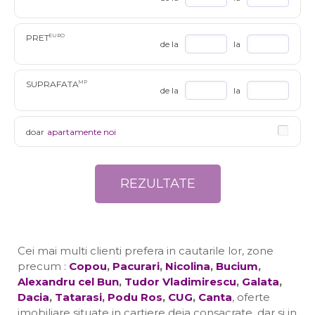
PRET
EURO
de la
la
SUPRAFATA
MP
de la
la
doar
apartamente noi
Cei mai multi clienti prefera in cautarile lor, zone
precum :
Copou
,
Pacurari
,
Nicolina
,
Bucium
,
Alexandru cel Bun
,
Tudor Vladimirescu
,
Galata
,
Dacia
,
Tatarasi
,
Podu Ros
,
CUG
,
Canta
, oferte
imobiliare situate in cartiere deja consacrate, dar si in