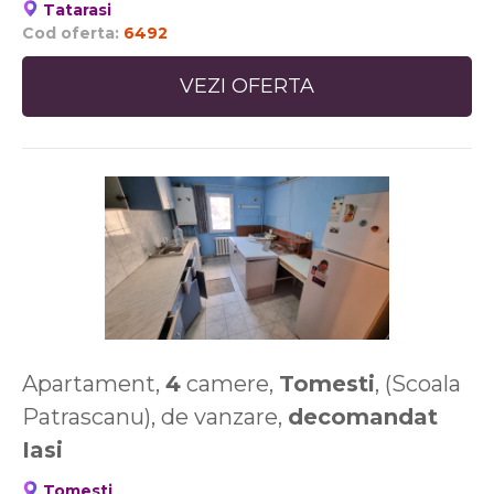
Tatarasi
Cod oferta:
6492
VEZI OFERTA
Apartament,
4
camere,
Tomesti
, (Scoala
Patrascanu), de vanzare,
decomandat
Iasi
Tomesti