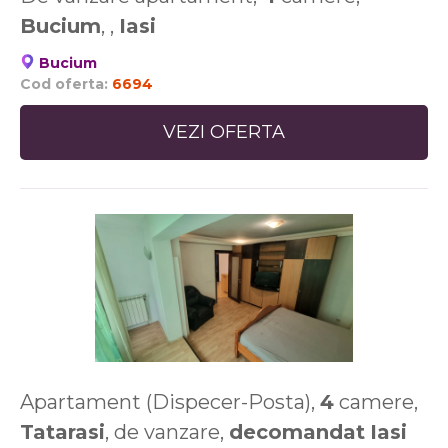
Bucium
, ,
Iasi
Bucium
Cod oferta:
6694
VEZI OFERTA
Apartament (Dispecer-Posta),
4
camere,
Tatarasi
, de vanzare,
decomandat
Iasi