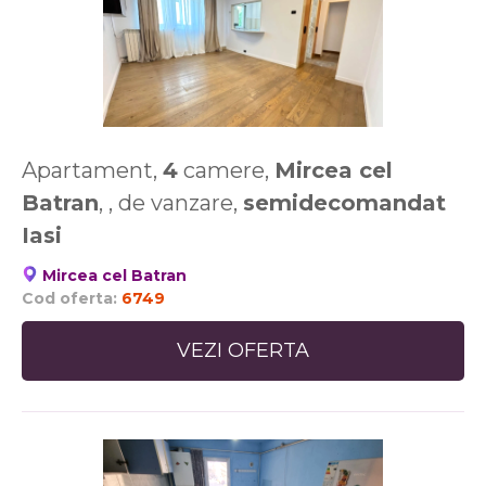
Apartament,
4
camere,
Mircea cel
Batran
, , de vanzare,
semidecomandat
Iasi
Mircea cel Batran
Cod oferta:
6749
VEZI OFERTA