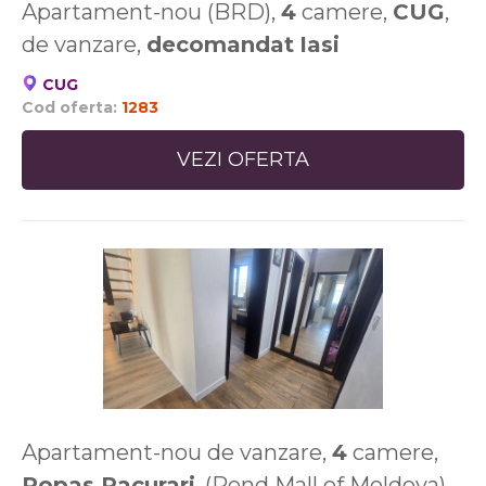
Apartament-nou (BRD),
4
camere,
CUG
,
de vanzare,
decomandat
Iasi
CUG
Cod oferta:
1283
VEZI OFERTA
Apartament-nou de vanzare,
4
camere,
Popas Pacurari
, (Rond Mall of Moldova),