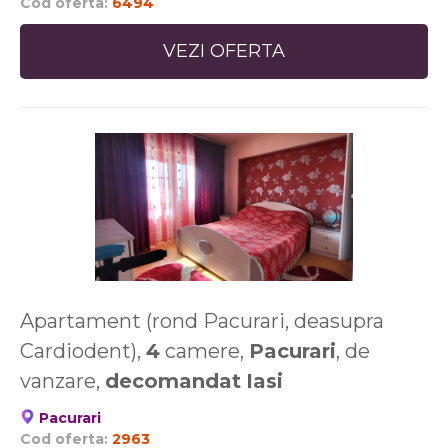
Cod oferta:
6494
VEZI OFERTA
Apartament (rond Pacurari, deasupra
Cardiodent),
4
camere,
Pacurari
, de
vanzare,
decomandat
Iasi
Pacurari
Cod oferta:
2963