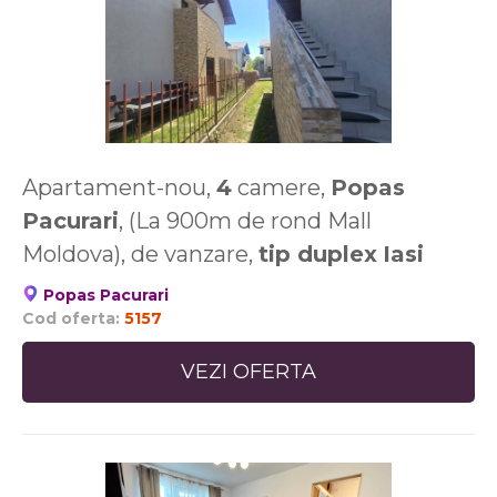
Apartament-nou,
4
camere,
Popas
Pacurari
, (La 900m de rond Mall
Moldova), de vanzare,
tip duplex
Iasi
Popas Pacurari
Cod oferta:
5157
VEZI OFERTA