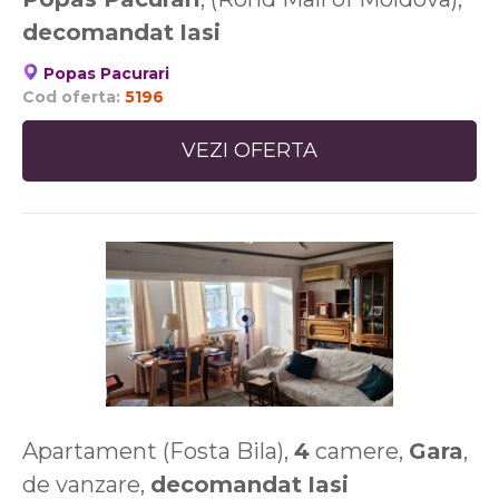
decomandat
Iasi
Popas Pacurari
Cod oferta:
5196
VEZI OFERTA
Apartament (Fosta Bila),
4
camere,
Gara
,
de vanzare,
decomandat
Iasi