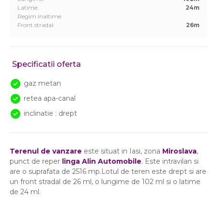
Latime:
24m
Regim Inaltime:
Front stradal:
26m
Specificatii oferta
gaz metan
retea apa-canal
inclinatie : drept
Terenul de vanzare
este situat in Iasi, zona
Miroslava
,
punct de reper
linga Alin Automobile
. Este intravilan si
are o suprafata de 2516 mp.Lotul de teren este drept si are
un front stradal de 26 ml, o lungime de 102 ml si o latime
de 24 ml.