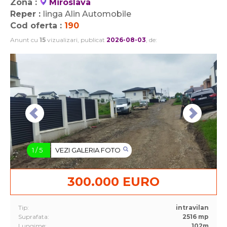
Zona :
Miroslava
Reper :
linga Alin Automobile
Cod oferta :
190
Anunt cu
15
vizualizari, publicat
2026-08-03
, de:
1
/
5
VEZI GALERIA FOTO
300.000 EURO
Tip:
intravilan
Suprafata:
2516 mp
Lungime:
102m