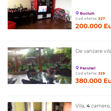
Bucium
Cod oferta:
327
200.000 E
De vanzare vil
Pacurari
Cod oferta:
326
380.000 E
Vila,
4
camere, 