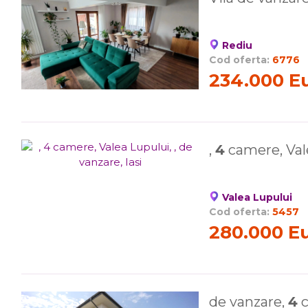
Rediu
Cod oferta:
6776
234.000 E
,
4
camere, Vale
Valea Lupului
Cod oferta:
5457
280.000 E
de vanzare,
4
c