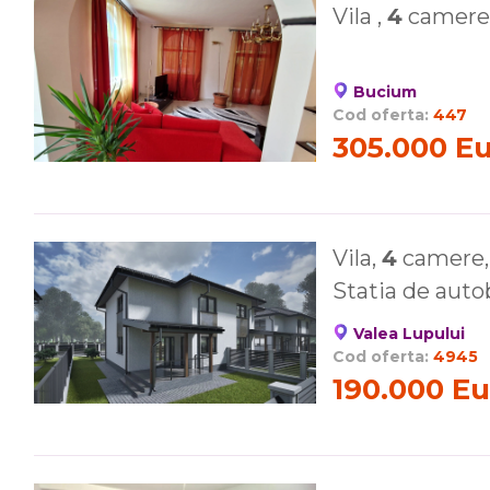
Vila ,
4
camere,
Bucium
Cod oferta:
447
305.000 E
Vila,
4
camere, 
Statia de auto
Valea Lupului
Cod oferta:
4945
190.000 Eu