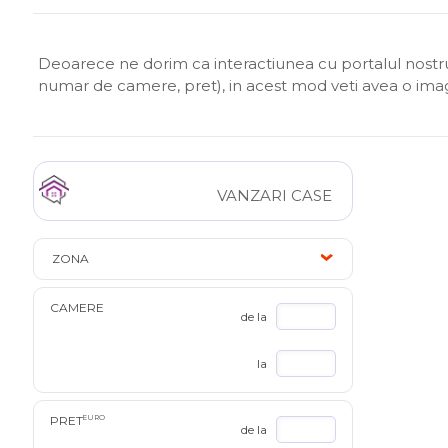
Deoarece ne dorim ca interactiunea cu portalul nostru s
numar de camere, pret), in acest mod veti avea o im
VANZARI CASE
ZONA
CAMERE
de la
la
PRET
EURO
de la