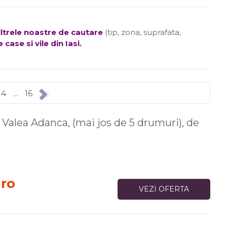
filtrele noastre de cautare
(tip, zona, suprafata,
 case si vile din Iasi
.
4
...
16
Valea Adanca, (mai jos de 5 drumuri), de
uro
VEZI OFERTA