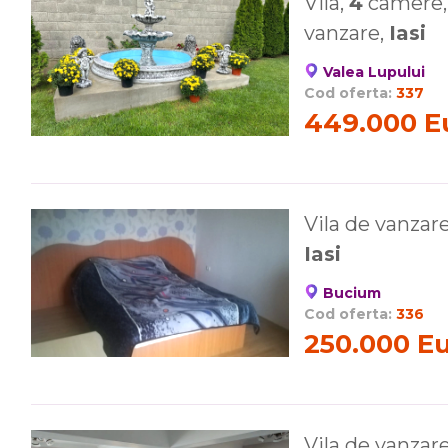
Vila,
4
camere, 
vanzare,
Iasi
Valea Lupului
Cod oferta:
337
449.000 E
Vila de vanzar
Iasi
Bucium
Cod oferta:
336
250.000 E
Vila de vanzar