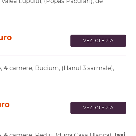
Valea Lupului, (Popas Pacurari), de
uro
VEZI OFERTA
e,
4
camere, Bucium, (Hanul 3 sarmale),
uro
VEZI OFERTA
e,
4
camere, Rediu, (dupa Casa Blanca),
Iasi