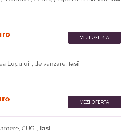
uro
VEZI OFERTA
a Lupului, , de vanzare,
Iasi
uro
VEZI OFERTA
amere, CUG, ,
Iasi