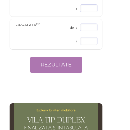
la
SUPRAFATA
MP
de la
la