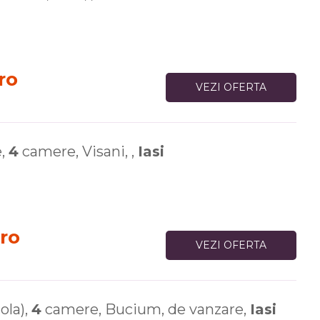
ro
VEZI OFERTA
e,
4
camere, Visani, ,
Iasi
ro
VEZI OFERTA
ola),
4
camere, Bucium, de vanzare,
Iasi