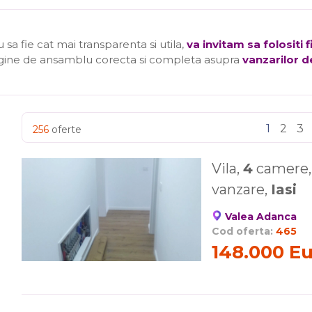
a fie cat mai transparenta si utila,
va invitam sa folositi 
agine de ansamblu corecta si completa asupra
vanzarilor de
1
2
3
256
oferte
Vila,
4
camere, 
vanzare,
Iasi
Valea Adanca
Cod oferta:
465
148.000 E