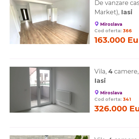
De vanzare ca
Market),
Iasi
Miroslava
Cod oferta:
366
163.000 Eu
Vila,
4
camere, 
Iasi
Miroslava
Cod oferta:
341
326.000 E