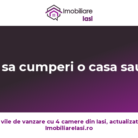
 sa cumperi o casa sau
 vile de vanzare cu 4 camere din Iasi, actualizate
ImobiliareIasi.ro