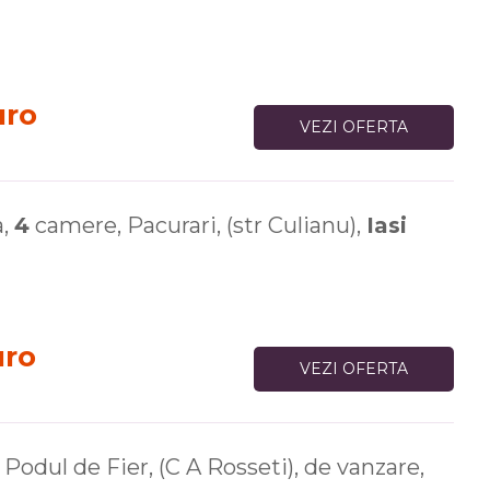
uro
VEZI OFERTA
a,
4
camere, Pacurari, (str Culianu),
Iasi
uro
VEZI OFERTA
Podul de Fier, (C A Rosseti), de vanzare,