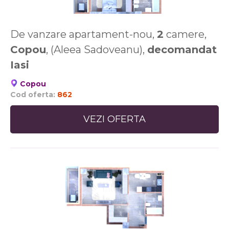
De vanzare apartament-nou,
2
camere,
Copou
, (Aleea Sadoveanu),
decomandat
Iasi
Copou
Cod oferta:
862
VEZI OFERTA