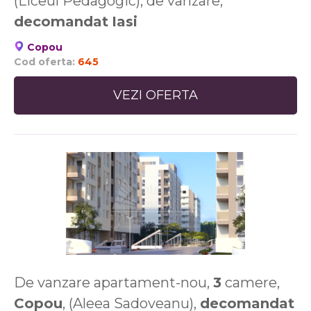
(Liceul Pedagogic), de vanzare,
decomandat
Iasi
Copou
Cod oferta:
645
VEZI OFERTA
De vanzare apartament-nou,
3
camere,
Copou
, (Aleea Sadoveanu),
decomandat