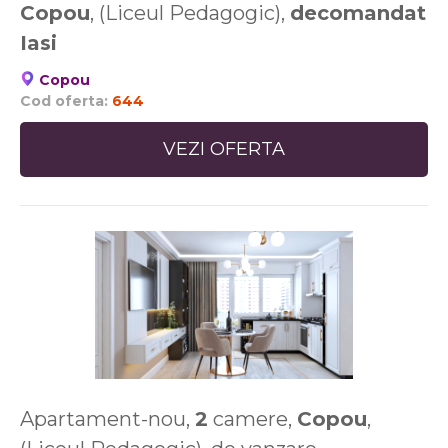
Copou
, (Liceul Pedagogic),
decomandat
Iasi
Copou
Cod oferta:
644
VEZI OFERTA
Apartament-nou,
2
camere,
Copou
,