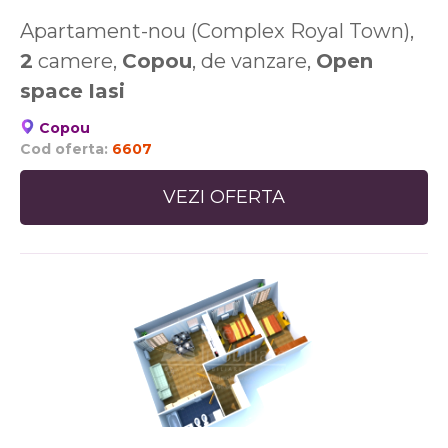
Apartament-nou (Complex Royal Town),
2
camere,
Copou
, de vanzare,
Open
space
Iasi
Copou
Cod oferta:
6607
VEZI OFERTA