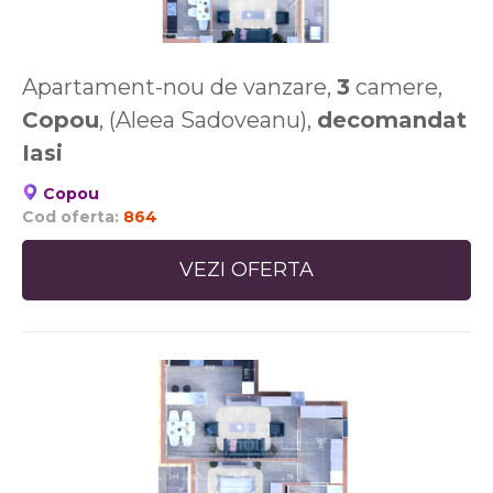
Apartament-nou de vanzare,
3
camere,
Copou
, (Aleea Sadoveanu),
decomandat
Iasi
Copou
Cod oferta:
864
VEZI OFERTA