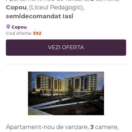
Copou
, (Liceul Pedagogic),
semidecomandat
Iasi
Copou
Cod oferta:
592
VEZI OFERTA
Apartament-nou de vanzare,
3
camere,