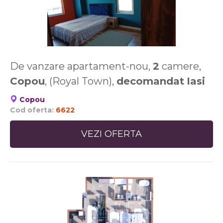
De vanzare apartament-nou,
2
camere,
Copou
, (Royal Town),
decomandat
Iasi
Copou
Cod oferta:
6622
VEZI OFERTA