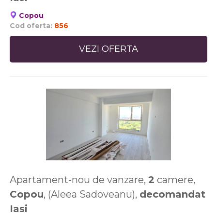
Copou
Cod oferta:
856
VEZI OFERTA
Apartament-nou de vanzare,
2
camere,
Copou
, (Aleea Sadoveanu),
decomandat
Iasi