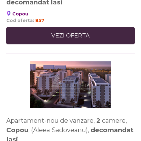
decomandat
Iasi
Copou
Cod oferta:
857
VEZI OFERTA
Apartament-nou de vanzare,
2
camere,
Copou
, (Aleea Sadoveanu),
decomandat
Iasi