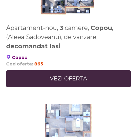
Apartament-nou,
3
camere,
Copou
,
(Aleea Sadoveanu), de vanzare,
decomandat
Iasi
Copou
Cod oferta:
865
VEZI OFERTA