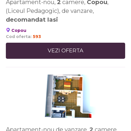
Apartament-nou,
2
camere,
Copou
,
(Liceul Pedagogic), de vanzare,
decomandat
Iasi
Copou
Cod oferta:
593
VEZI OFERTA
Apartament-nou de vanzare,
2
camere,