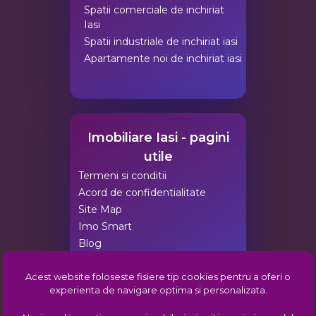
Spatii comerciale de inchiriat
Iasi
Spatii industriale de inchiriat iasi
Apartamente noi de inchiriat iasi
Imobiliare Iasi - pagini
utile
Termeni si conditii
Acord de confidentialitate
Site Map
Imo Smart
Blog
Agentii Imobiliare Iasi
Acest website foloseste fisiere tip cookies pentru a oferi o
Pachete de promovare
experienta de navigare optima si personalizata.
Comunitatea imobiliara din Iasi