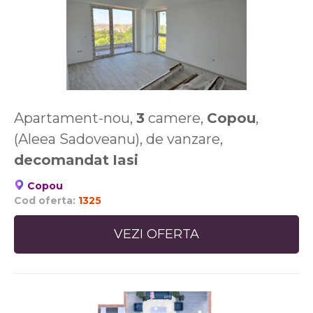
Apartament-nou,
3
camere,
Copou
,
(Aleea Sadoveanu), de vanzare,
decomandat
Iasi
Copou
Cod oferta:
1325
VEZI OFERTA