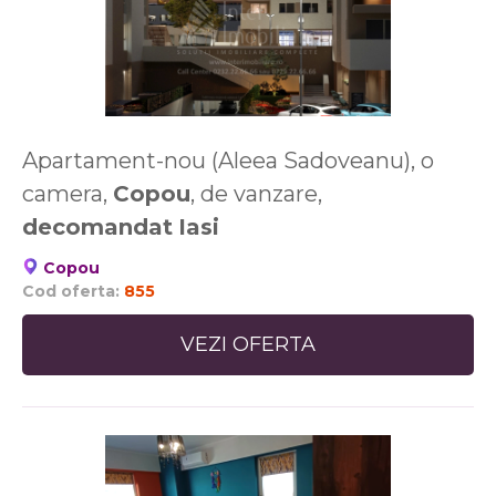
Apartament-nou (Aleea Sadoveanu), o
camera,
Copou
, de vanzare,
decomandat
Iasi
Copou
Cod oferta:
855
VEZI OFERTA