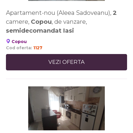
Apartament-nou (Aleea Sadoveanu),
2
camere,
Copou
, de vanzare,
semidecomandat
Iasi
Copou
Cod oferta:
1127
VEZI OFERTA