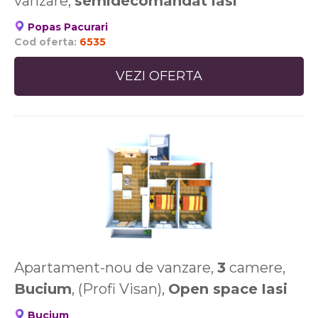
vanzare,
semidecomandat
Iasi
Popas Pacurari
Cod oferta:
6535
VEZI OFERTA
Apartament-nou de vanzare,
3
camere,
Bucium
, (Profi Visan),
Open space
Iasi
Bucium