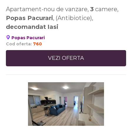
Apartament-nou de vanzare,
3
camere,
Popas Pacurari
, (Antibiotice),
decomandat
Iasi
Popas Pacurari
Cod oferta:
760
VEZI OFERTA