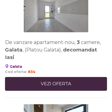
De vanzare apartament-nou,
3
camere,
Galata
, (Platou Galata),
decomandat
Iasi
Galata
Cod oferta:
834
VEZI OFERTA