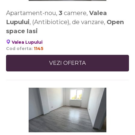
Apartament-nou,
3
camere,
Valea
Lupului
, (Antibiotice), de vanzare,
Open
space
Iasi
Valea Lupului
Cod oferta:
1145
VEZI OFERTA