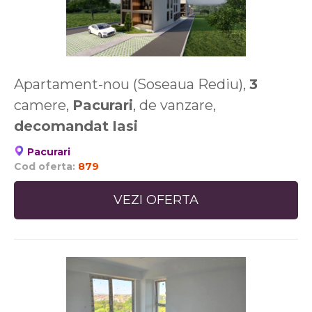
Apartament-nou (Soseaua Rediu),
3
camere,
Pacurari
, de vanzare,
decomandat
Iasi
Pacurari
Cod oferta:
879
VEZI OFERTA