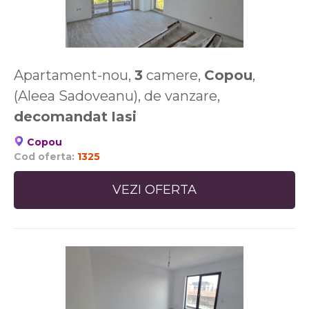
Apartament-nou,
3
camere,
Copou
,
(Aleea Sadoveanu), de vanzare,
decomandat
Iasi
Copou
Cod oferta:
1325
VEZI OFERTA