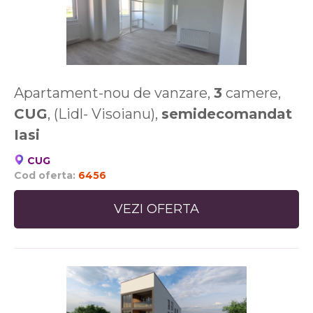
Apartament-nou de vanzare,
3
camere,
CUG
, (Lidl- Visoianu),
semidecomandat
Iasi
CUG
Cod oferta:
6456
VEZI OFERTA