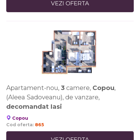
VEZI OFERTA
Apartament-nou,
3
camere,
Copou
,
(Aleea Sadoveanu), de vanzare,
decomandat
Iasi
Copou
Cod oferta:
865
VEZI OFERTA