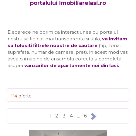
portalului ImobiliareIasi.ro
Deoarece ne dorim ca interactiunea cu portalul
nostru sa fie cat mai transparenta si utila,
va invitam
sa folositi filtrele noastre de cautare
(tip, zona,
suprafata, numar de camere, pret), in acest mod veti
avea o imagine de ansamblu corecta si completa
asupra
vanzarilor de apartamente noi din Iasi
.
114
oferte
1
2
3
4
...
6