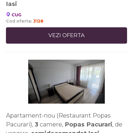
Iasi
CUG
Cod oferta:
3128
VEZI OFERTA
Apartament-nou (Restaurant Popas
Pacurari),
3
camere,
Popas Pacurari
, de