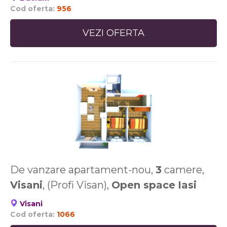
Cod oferta:
956
VEZI OFERTA
De vanzare apartament-nou,
3
camere,
Visani
, (Profi Visan),
Open space
Iasi
Visani
Cod oferta:
1066