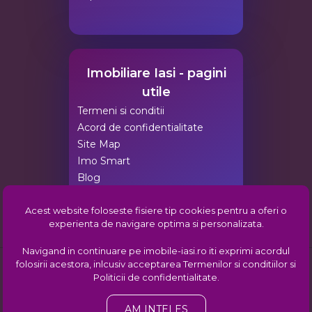
Imobiliare Iasi - pagini
utile
Termeni si conditii
Acord de confidentialitate
Site Map
Imo Smart
Blog
Agentii Imobiliare Iasi
Acest website foloseste fisiere tip cookies pentru a oferi o
Pachete de promovare
experienta de navigare optima si personalizata.
Comunitatea imobiliara din Iasi
Navigand in continuare pe imobile-iasi.ro iti exprimi acordul
folosirii acestora, inlcusiv acceptarea
Termenilor si conditiilor
si
Copyright © 2008-2026:
imobiliareiasi.ro
,
Imobiliare Iasi
| Gazduit de
Politicii de confidentialitate
.
ehost.ro
Info consumator: 0800.080.999,
ANPC
AM INTELES
Web Design by TREI IDEI