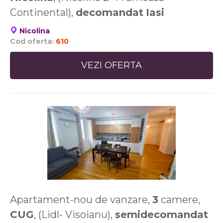
Continental),
decomandat
Iasi
Nicolina
Cod oferta:
610
VEZI OFERTA
Apartament-nou de vanzare,
3
camere,
CUG
, (Lidl- Visoianu),
semidecomandat