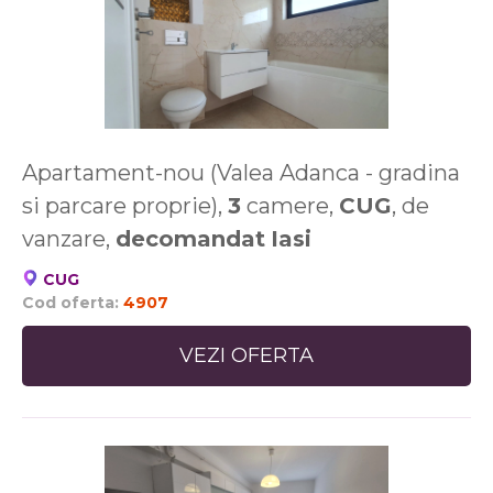
Apartament-nou (Valea Adanca - gradina
si parcare proprie),
3
camere,
CUG
, de
vanzare,
decomandat
Iasi
CUG
Cod oferta:
4907
VEZI OFERTA