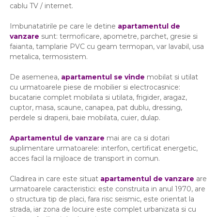
cablu TV / internet.
Imbunatatirile pe care le detine
apartamentul de
vanzare
sunt: termoficare, apometre, parchet, gresie si
faianta, tamplarie PVC cu geam termopan, var lavabil, usa
metalica, termosistem.
De asemenea,
apartamentul se vinde
mobilat si utilat
cu urmatoarele piese de mobilier si electrocasnice:
bucatarie complet mobilata si utilata, frigider, aragaz,
cuptor, masa, scaune, canapea, pat dublu, dressing,
perdele si draperii, baie mobilata, cuier, dulap.
Apartamentul de vanzare
mai are ca si dotari
suplimentare urmatoarele: interfon, certificat energetic,
acces facil la mijloace de transport in comun.
Cladirea in care este situat
apartamentul de vanzare
are
urmatoarele caracteristici: este construita in anul 1970, are
o structura tip de placi, fara risc seismic, este orientat la
strada, iar zona de locuire este complet urbanizata si cu