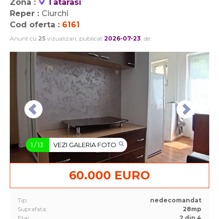
Zona :
Tatarasi
Reper :
Ciurchi
Cod oferta :
6161
Anunt cu
25
vizualizari, publicat
2026-07-23
, de:
1
/
13
VEZI GALERIA FOTO
60.000 EURO
Tip:
nedecomandat
Suprafata:
28mp
Etaj:
2 din 4