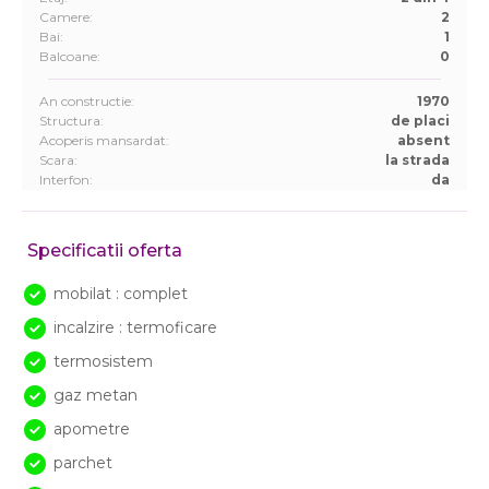
Camere:
2
Bai:
1
Balcoane:
0
An constructie:
1970
Structura:
de placi
Acoperis mansardat:
absent
Scara:
la strada
Interfon:
da
Specificatii oferta
mobilat : complet
incalzire : termoficare
termosistem
gaz metan
apometre
parchet