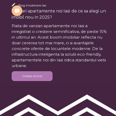
Blog Imobiliare Iasi
Vanzari apartamente noi Iasi: de ce sa alegi un
imobil nou in 2025?
Piata de vanzari apartamente noi Iasi a
inregistrat o crestere semnificativa, de peste 15%
in ultimul an. Acest boom imobiliar reflecta nu
doar cererea tot mai mare, ci si avantajele
concrete oferite de locuintele moderne. De la
infrastructura inteligenta la solutii eco-friendly,
apartamentele noi din Iasi ridica standardul vietii
urbane.
Citeste articol