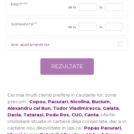
PRET
EURO
de la
la
SUPRAFATA
MP
de la
la
doar
apartamente noi
Cei mai multi clienti prefera in cautarile lor, zone
precum :
Copou
,
Pacurari
,
Nicolina
,
Bucium
,
Alexandru cel Bun
,
Tudor Vladimirescu
,
Galata
,
Dacia
,
Tatarasi
,
Podu Ros
,
CUG
,
Canta
, oferte
imobiliare situate in cartiere deja consacrate, dar si in
cartiere nou dezvoltate in Iasi ca :
Popas Pacurari
,