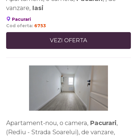
vanzare,
Iasi
Pacurari
Cod oferta:
6753
VEZI OFERTA
Apartament-nou, o camera,
Pacurari
,
(Rediu - Strada Soarelui), de vanzare,