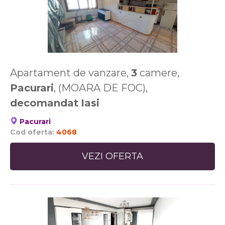
Apartament de vanzare,
3
camere,
Pacurari
, (MOARA DE FOC),
decomandat
Iasi
Pacurari
Cod oferta:
4068
VEZI OFERTA