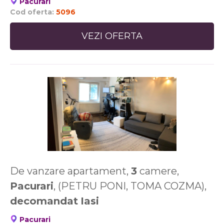
Pacurari
Cod oferta:
5096
VEZI OFERTA
De vanzare apartament,
3
camere,
Pacurari
, (PETRU PONI, TOMA COZMA),
decomandat
Iasi
Pacurari