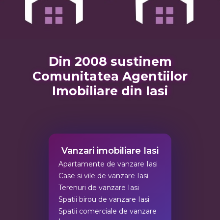
Din 2008 sustinem
Comunitatea Agentiilor
Imobiliare din Iasi
Vanzari imobiliare Iasi
Apartamente de vanzare Iasi
Case si vile de vanzare Iasi
Terenuri de vanzare Iasi
Spatii birou de vanzare Iasi
Spatii comerciale de vanzare