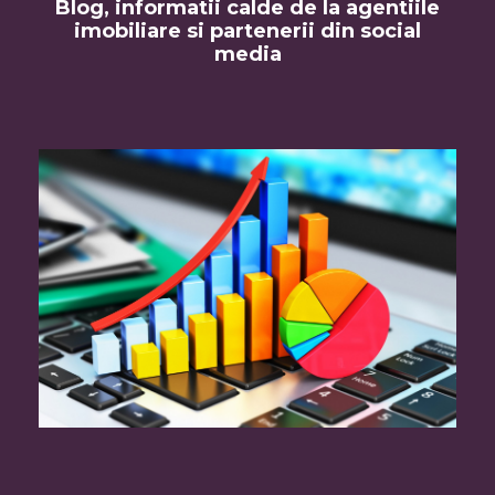
Blog, informatii calde de la agentiile
imobiliare si partenerii din social
media