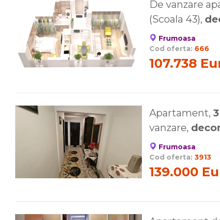
De vanzare ap
(Scoala 43),
de
Frumoasa
Cod oferta:
666
107.738 Eu
Apartament,
3
vanzare,
deco
Frumoasa
Cod oferta:
3913
139.000 Eu