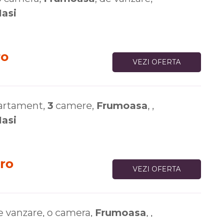
Iasi
ro
VEZI OFERTA
artament,
3
camere,
Frumoasa
, ,
Iasi
ro
VEZI OFERTA
 vanzare, o camera,
Frumoasa
, ,