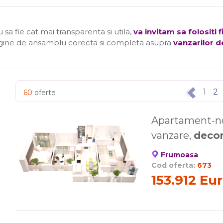
a fie cat mai transparenta si utila,
va invitam sa folositi 
agine de ansamblu corecta si completa asupra
vanzarilor d
1
2
60
oferte
Apartament-n
vanzare,
deco
Frumoasa
Cod oferta:
673
153.912 Eu