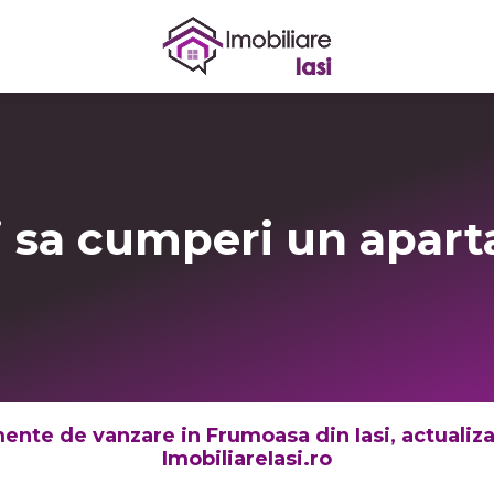
i sa cumperi un apar
ente de vanzare in Frumoasa din Iasi, actualizate
ImobiliareIasi.ro