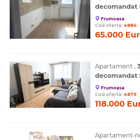
decomandat
Frumoasa
Cod oferta:
4884
65.000 Eu
Apartament ,
decomandat
Frumoasa
Cod oferta:
4879
118.000 Eu
Apartament-n