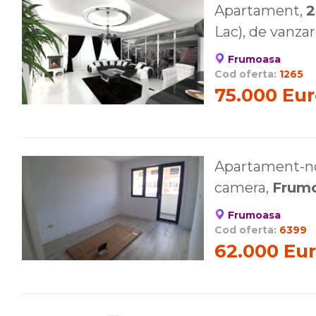
Apartament,
2
Lac), de vanza
Frumoasa
Cod oferta:
1265
75.000 Eu
Apartament-nou
camera,
Frum
Frumoasa
Cod oferta:
6399
62.000 Eu