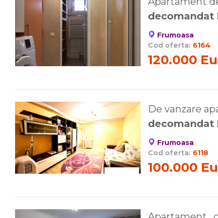
Apartament de
decomandat
Frumoasa
Cod oferta:
6164
120.000 Eu
De vanzare ap
decomandat
Frumoasa
Cod oferta:
6118
100.000 Eu
Apartament , 