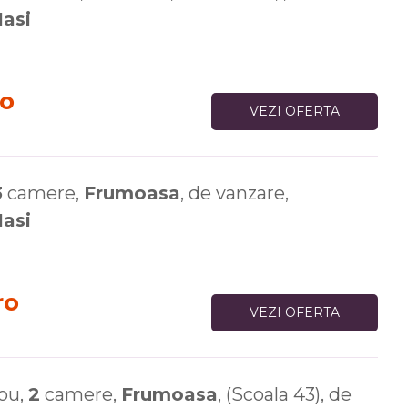
Iasi
ro
VEZI OFERTA
3
camere,
Frumoasa
, de vanzare,
Iasi
ro
VEZI OFERTA
ou,
2
camere,
Frumoasa
, (Scoala 43), de