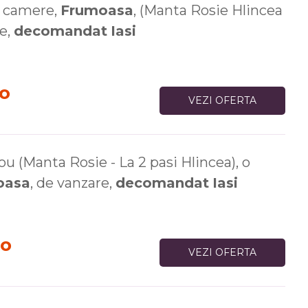
camere,
Frumoasa
, (Manta Rosie Hlincea
re,
decomandat
Iasi
ro
VEZI OFERTA
 (Manta Rosie - La 2 pasi Hlincea), o
oasa
, de vanzare,
decomandat
Iasi
ro
VEZI OFERTA