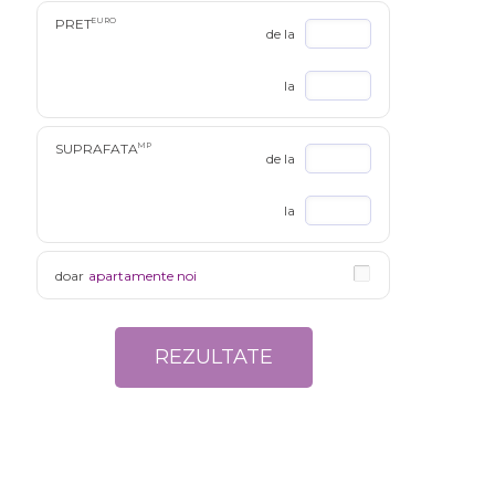
PRET
EURO
de la
la
SUPRAFATA
MP
de la
la
doar
apartamente noi