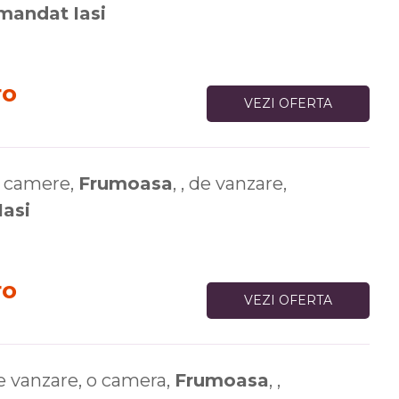
mandat
Iasi
ro
VEZI OFERTA
camere,
Frumoasa
, , de vanzare,
Iasi
ro
VEZI OFERTA
 vanzare, o camera,
Frumoasa
, ,