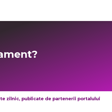
Login Imo-Admin
tament?
 zilnic, publicate de partenerii portalului