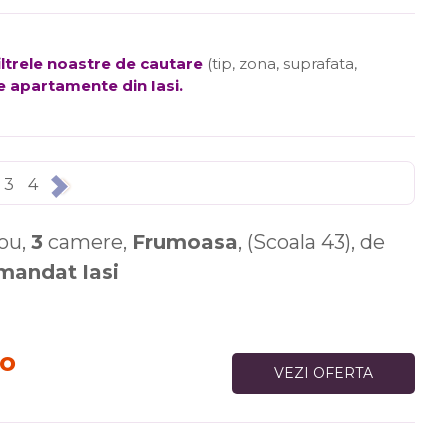
filtrele noastre de cautare
(tip, zona, suprafata,
e apartamente din Iasi
.
3
4
ou,
3
camere,
Frumoasa
, (Scoala 43), de
mandat
Iasi
ro
VEZI OFERTA