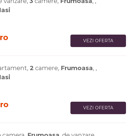
 vanzare,
3
camere,
Frumoasa
, ,
Iasi
ro
VEZI OFERTA
artament,
2
camere,
Frumoasa
, ,
Iasi
ro
VEZI OFERTA
o camera,
Frumoasa
, de vanzare,