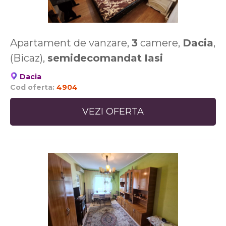
Apartament de vanzare,
3
camere,
Dacia
,
(Bicaz),
semidecomandat
Iasi
Dacia
Cod oferta:
4904
VEZI OFERTA