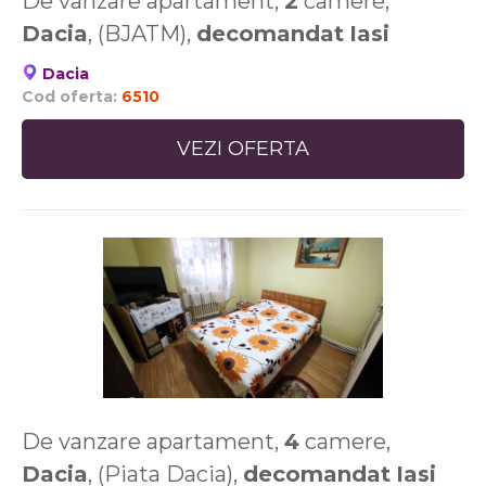
De vanzare apartament,
2
camere,
Dacia
, (BJATM),
decomandat
Iasi
Dacia
Cod oferta:
6510
VEZI OFERTA
De vanzare apartament,
4
camere,
Dacia
, (Piata Dacia),
decomandat
Iasi