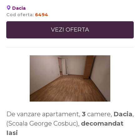
Dacia
Cod oferta:
6494
VEZI OFERTA
De vanzare apartament,
3
camere,
Dacia
,
(Scoala George Cosbuc),
decomandat
Iasi