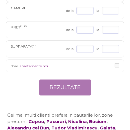
CAMERE
de la
la
PRET
EURO
de la
la
SUPRAFATA
MP
de la
la
doar
apartamente noi
Cei mai multi clienti prefera in cautarile lor, zone
precum :
Copou
,
Pacurari
,
Nicolina
,
Bucium
,
Alexandru cel Bun
,
Tudor Vladimirescu
,
Galata
,