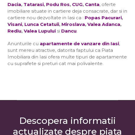
Dacia
,
Tatarasi
,
Podu Ros
,
CUG
,
Canta
, oferte
imobiliare situate in cartiere deja consacrate, dar si in
cartiere nou dezvoltate in Iasi ca :
Popas Pacurari
,
Visani
,
Lunca Cetatuii
,
Miroslava
,
Valea Adanca
,
Rediu
,
Valea Lupului
si
Dancu
.
Anunturile cu
apartamente de vanzare din Iasi
,
sunt mereu atractive, datorita faptului ca Piata
Imobiliara din Iasi ofera multe tipuri de apartamente
cu suprafete si preturi cat mai polivalente.
Descopera informatii
actualizate despre piata