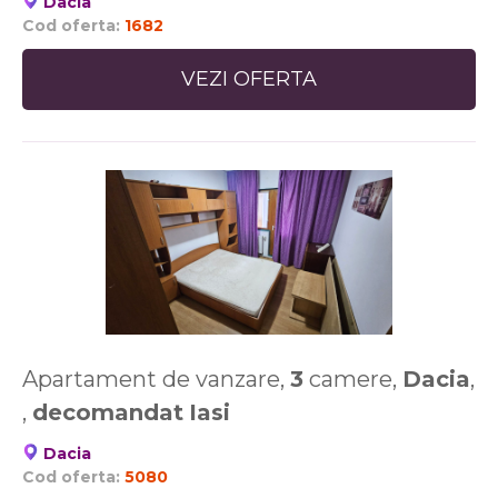
Dacia
Cod oferta:
1682
VEZI OFERTA
Apartament de vanzare,
3
camere,
Dacia
,
,
decomandat
Iasi
Dacia
Cod oferta:
5080