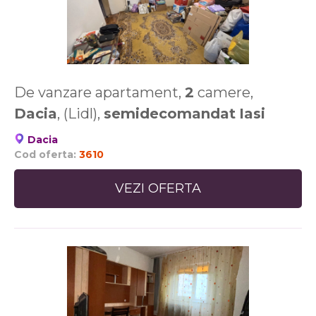
De vanzare apartament,
2
camere,
Dacia
, (Lidl),
semidecomandat
Iasi
Dacia
Cod oferta:
3610
VEZI OFERTA