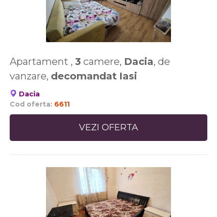
Apartament ,
3
camere,
Dacia
, de
vanzare,
decomandat
Iasi
Dacia
Cod oferta:
6611
VEZI OFERTA