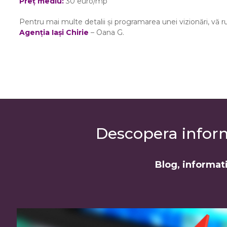
Preț mediu:
30 euro/mp
Pentru mai multe detalii și programarea unei vizionări, vă r
Agenția Iași Chirie
– Oana G.
Descopera informa
Blog, informati