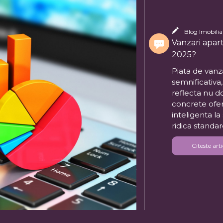
Blog Imobiliar
Vanzari apart
2025?
Piata de vanza
semnificativa
reflecta nu d
concrete ofer
inteligenta la
ridica standar
Citeste arti