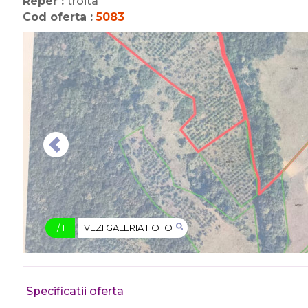
Reper :
troita
Cod oferta :
5083
1
/
1
VEZI GALERIA FOTO
Specificatii oferta