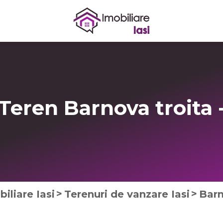
Teren Barnova troita
iliare Iasi
Terenuri de vanzare Iasi
Bar