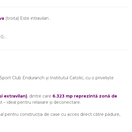
va
(troita) Este intravilan .
0, .
Sport Club Enduranch și Institutul Catolic, cu o priveliște
i extravilan)
, dintre care
6.323 mp reprezintă zonă de
rat – ideal pentru relaxare și deconectare.
cial pentru construcția de case cu acces direct către pădure,