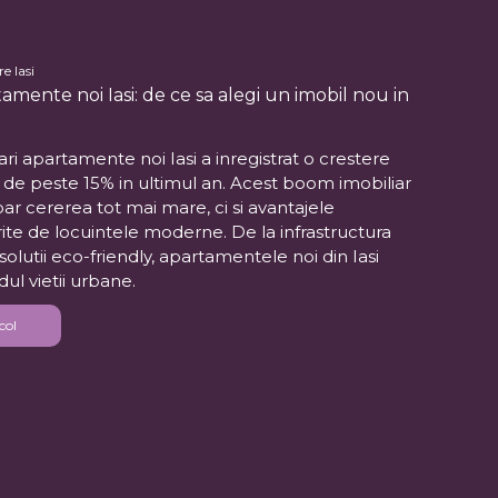
e Iasi
amente noi Iasi: de ce sa alegi un imobil nou in
ri apartamente noi Iasi a inregistrat o crestere
, de peste 15% in ultimul an. Acest boom imobiliar
oar cererea tot mai mare, ci si avantajele
ite de locuintele moderne. De la infrastructura
 solutii eco-friendly, apartamentele noi din Iasi
dul vietii urbane.
col