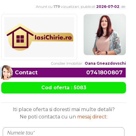
Anunt cu
179
vizualizari, publicat
2026-07-02
, de:
Consilier Imobiliar:
Oana Gneazdovschi
Contact
0741800807
Cod oferta : 5083
Iti place oferta si doresti mai multe detalii?
Ne poti contacta cu un
mesaj direct
: