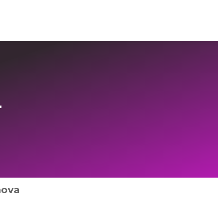
Login Imo-Admin
-
nova