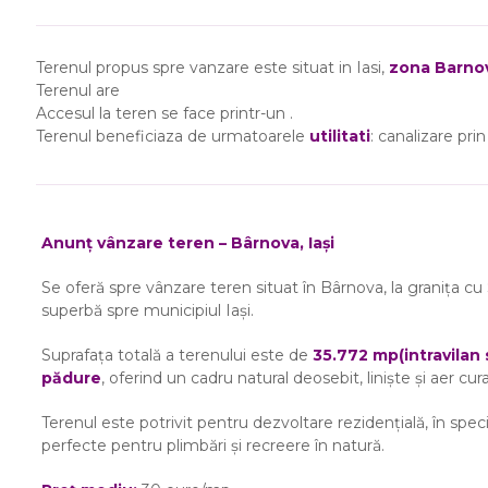
Terenul propus spre vanzare este situat in Iasi,
zona Barno
Terenul are
Accesul la teren se face printr-un .
Terenul beneficiaza de urmatoarele
utilitati
: canalizare prin 
Anunț vânzare teren – Bârnova, Iași
Se oferă spre vânzare teren situat în Bârnova, la granița cu 
superbă spre municipiul Iași.
Suprafața totală a terenului este de
35.772 mp(intravilan s
pădure
, oferind un cadru natural deosebit, liniște și aer cu
Terenul este potrivit pentru dezvoltare rezidențială, în spe
perfecte pentru plimbări și recreere în natură.