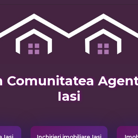
 Comunitatea Agentii
Iasi
 Iasi
Inchirieri imobiliare Iasi
Imobi