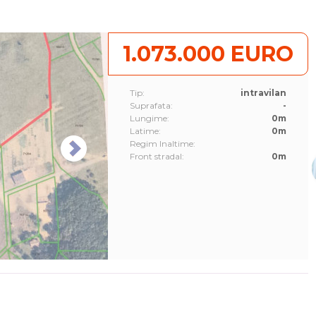
1.073.000 EURO
Tip:
intravilan
Suprafata:
-
Lungime:
0m
Latime:
0m
Regim Inaltime:
Front stradal:
0m