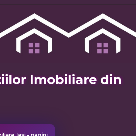
lor Imobiliare din
liare Iasi - pagini