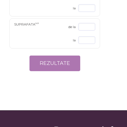
la
SUPRAFATA
MP
de la
la