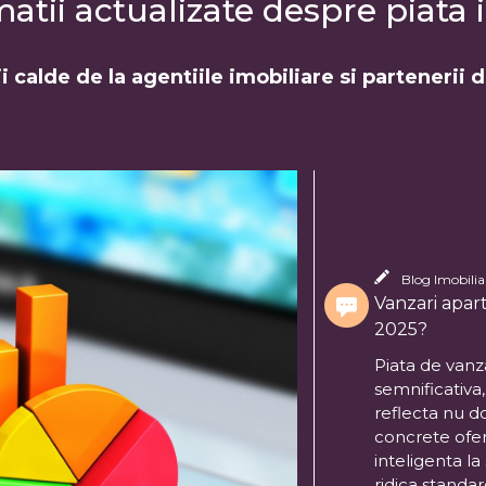
tii actualizate despre piata i
i calde de la agentiile imobiliare si partenerii 
Blog Imobiliar
Vanzari apart
2025?
Piata de vanza
semnificativa
reflecta nu d
concrete ofer
inteligenta la
ridica standar