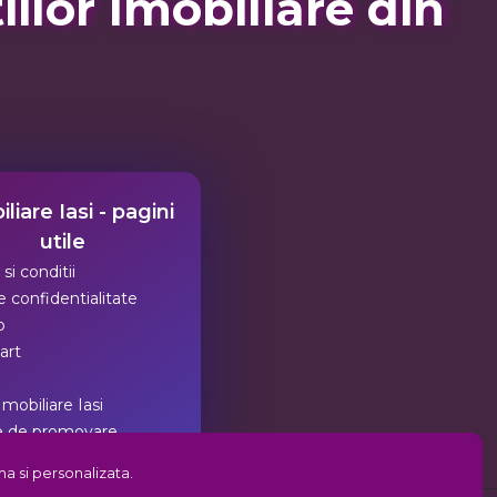
lor Imobiliare din
liare Iasi - pagini
utile
si conditii
 confidentialitate
p
art
Imobiliare Iasi
e de promovare
tea imobiliara din Iasi
a si personalizata.