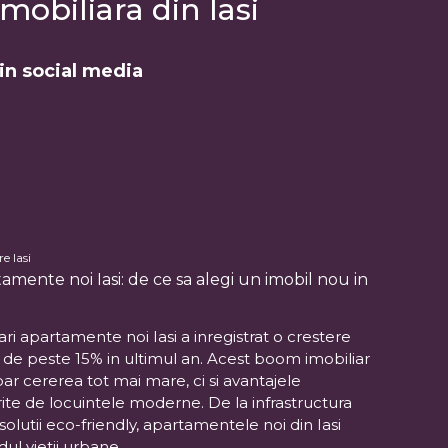
mobiliara din Iasi
din social media
e Iasi
amente noi Iasi: de ce sa alegi un imobil nou in
ri apartamente noi Iasi a inregistrat o crestere
, de peste 15% in ultimul an. Acest boom imobiliar
oar cererea tot mai mare, ci si avantajele
ite de locuintele moderne. De la infrastructura
 solutii eco-friendly, apartamentele noi din Iasi
dul vietii urbane.