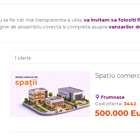
a fie cat mai transparenta si utila,
va invitam sa folositi 
agine de ansamblu corecta si completa asupra
vanzarilor d
1
oferte
Spatiu comerc
Frumoasa
Cod oferta:
3442
500.000 E