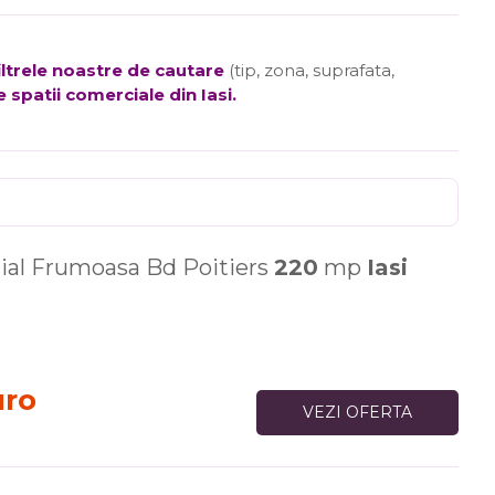
filtrele noastre de cautare
(tip, zona, suprafata,
e spatii comerciale din Iasi
.
ial Frumoasa Bd Poitiers
220
mp
Iasi
uro
VEZI OFERTA