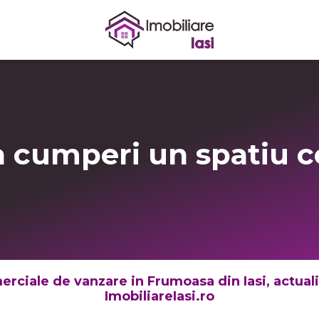
a cumperi un spatiu 
erciale de vanzare in Frumoasa din Iasi, actualiz
ImobiliareIasi.ro