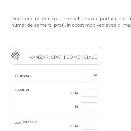
Deoarece ne dorim ca interactiunea cu portalul nostru s
numar de camere, pret), in acest mod veti avea o im
VANZARI SPATII COMERCIALE
Frumoasa
CAMERE
de la
la
PRET
EURO PE MP
de la