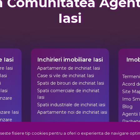
 Comunitatea Agentii
Iasi
 Iasi
Inchirieri imobiliare Iasi
Imobi
e Iasi
Apartamente de inchiriat Iasi
Iasi
Case si vile de inchiriat Iasi
Termeni 
i
Spatii de birouri de inchiriat Iasi
Acord de
Iasi
Spatii comerciale de inchiriat
Site Ma
Iasi
anzare
Imo Sm
Spatii industriale de inchiriat iasi
Blog
nzare Iasi
Apartamente noi de inchiriat iasi
Agentii 
anzare
Pachet
Comunita
seste fisiere tip cookies pentru a oferi o experienta de navigare optim