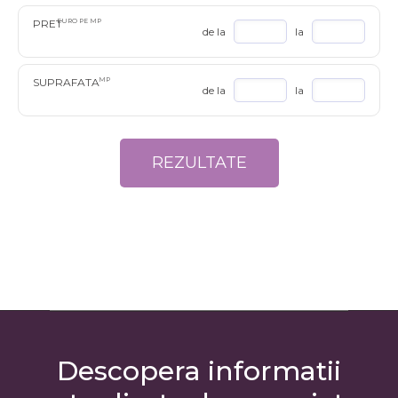
PRET
EURO PE MP
de la
la
SUPRAFATA
MP
de la
la
Descopera informatii