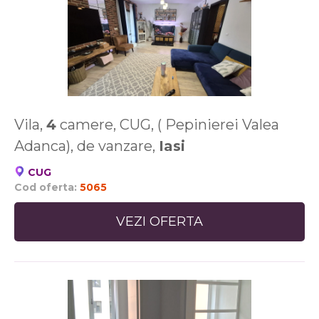
Vila,
4
camere, CUG, ( Pepinierei Valea
Adanca), de vanzare,
Iasi
CUG
Cod oferta:
5065
VEZI OFERTA