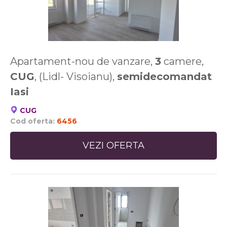
Apartament-nou de vanzare,
3
camere,
CUG
, (Lidl- Visoianu),
semidecomandat
Iasi
CUG
Cod oferta:
6456
VEZI OFERTA