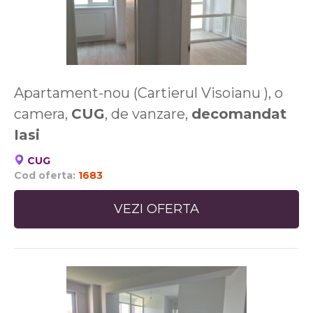
Apartament-nou (Cartierul Visoianu ), o
camera,
CUG
, de vanzare,
decomandat
Iasi
CUG
Cod oferta:
1683
VEZI OFERTA