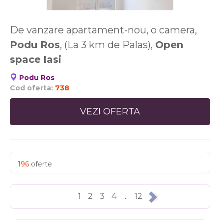
De vanzare apartament-nou, o camera,
Podu Ros
, (La 3 km de Palas),
Open
space
Iasi
Podu Ros
Cod oferta:
738
VEZI OFERTA
196
oferte
1
2
3
4
...
12