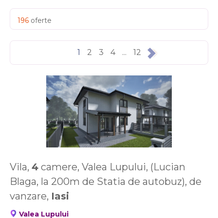
196
oferte
1
2
3
4
...
12
Vila,
4
camere, Valea Lupului, (Lucian
Blaga, la 200m de Statia de autobuz), de
vanzare,
Iasi
Valea Lupului