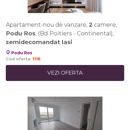
Apartament-nou de vanzare,
2
camere,
Podu Ros
, (Bd Poitiers - Continental),
semidecomandat
Iasi
Podu Ros
Cod oferta:
1116
VEZI OFERTA