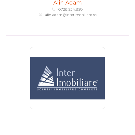
Alin Adam
0728.234.828
alin.adam@interimobiliare.ro