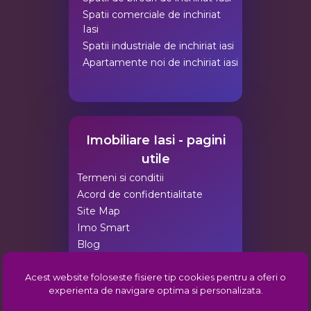
Spatii comerciale de inchiriat
Iasi
Spatii industriale de inchiriat iasi
Apartamente noi de inchiriat iasi
Imobiliare Iasi - pagini
utile
Termeni si conditii
Acord de confidentialitate
Site Map
Imo Smart
Blog
Agentii Imobiliare Iasi
Acest website foloseste fisiere tip cookies pentru a oferi o
Pachete de promovare
experienta de navigare optima si personalizata.
Comunitatea imobiliara din Iasi