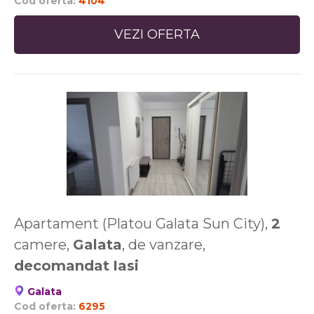
Cod oferta:
4104
VEZI OFERTA
Apartament (Platou Galata Sun City),
2
camere,
Galata
, de vanzare,
decomandat
Iasi
Galata
Cod oferta:
6295