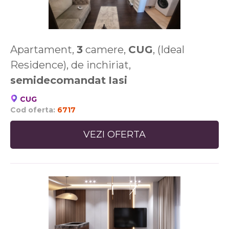
Apartament,
3
camere,
CUG
, (Ideal
Residence), de inchiriat,
semidecomandat
Iasi
CUG
Cod oferta:
6717
VEZI OFERTA