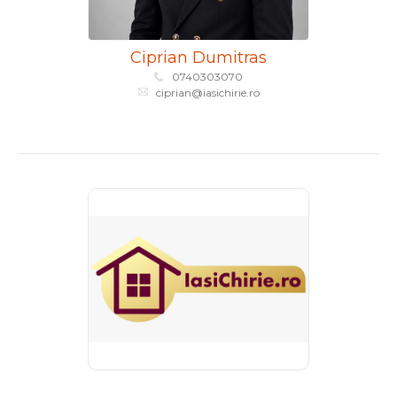
Ciprian Dumitras
0740303070
ciprian@iasichirie.ro