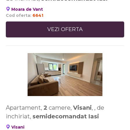
Moara de Vant
Cod oferta:
6641
VEZI OFERTA
Apartament,
2
camere,
Visani
, , de
inchiriat,
semidecomandat
Iasi
Visani