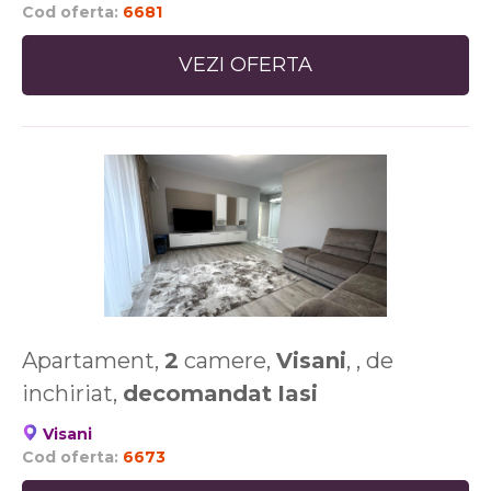
Cod oferta:
6681
VEZI OFERTA
Apartament,
2
camere,
Visani
, , de
inchiriat,
decomandat
Iasi
Visani
Cod oferta:
6673