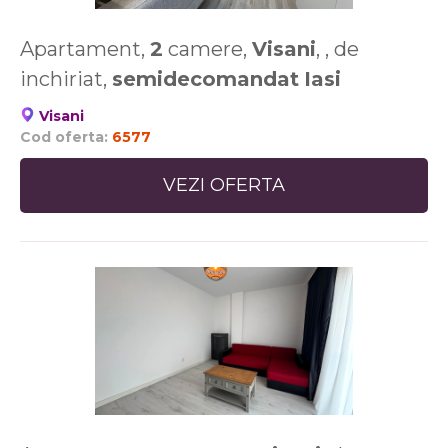
Apartament,
2
camere,
Visani
, , de
inchiriat,
semidecomandat
Iasi
Visani
Cod oferta:
6577
VEZI OFERTA