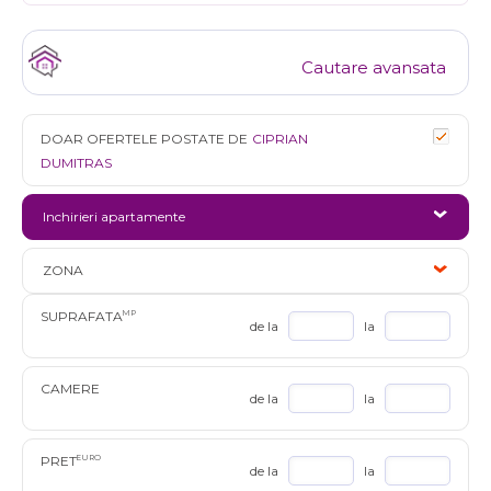
Cautare avansata
DOAR OFERTELE POSTATE DE
CIPRIAN
DUMITRAS
Inchirieri apartamente
ZONA
SUPRAFATA
MP
de la
la
CAMERE
de la
la
PRET
EURO
de la
la