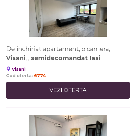
De inchiriat apartament, o camera,
Visani
, ,
semidecomandat
Iasi
Visani
Cod oferta:
6774
VEZI OFERTA