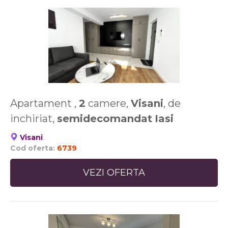
Apartament ,
2
camere,
Visani
, de
inchiriat,
semidecomandat
Iasi
Visani
Cod oferta:
6739
VEZI OFERTA