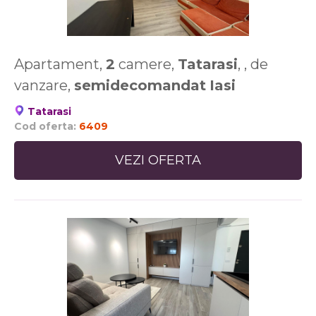
Apartament,
2
camere,
Tatarasi
, , de
vanzare,
semidecomandat
Iasi
Tatarasi
Cod oferta:
6409
VEZI OFERTA