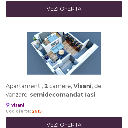
VEZI OFERTA
Apartament ,
2
camere,
Visani
, de
vanzare,
semidecomandat
Iasi
Visani
Cod oferta:
2615
VEZI OFERTA