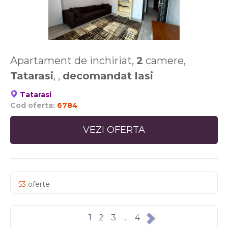
Apartament de inchiriat,
2
camere,
Tatarasi
, ,
decomandat
Iasi
Tatarasi
Cod oferta:
6784
VEZI OFERTA
53
oferte
1
2
3
...
4