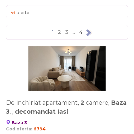
53
oferte
1
2
3
...
4
De inchiriat apartament,
2
camere,
Baza
3
, ,
decomandat
Iasi
Baza 3
Cod oferta:
6794