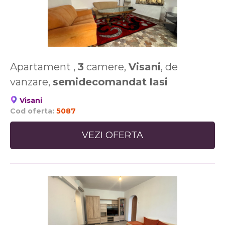
Apartament ,
3
camere,
Visani
, de
vanzare,
semidecomandat
Iasi
Visani
Cod oferta:
5087
VEZI OFERTA