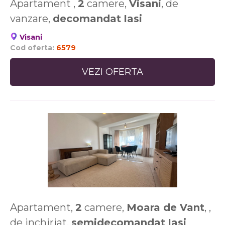
Apartament ,
2
camere,
Visani
, de
vanzare,
decomandat
Iasi
Visani
Cod oferta:
6579
VEZI OFERTA
Apartament,
2
camere,
Moara de Vant
, ,
de inchiriat,
semidecomandat
Iasi