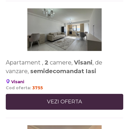
Apartament ,
2
camere,
Visani
, de
vanzare,
semidecomandat
Iasi
Visani
Cod oferta:
3755
VEZI OFERTA