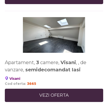
Apartament,
3
camere,
Visani
, , de
vanzare,
semidecomandat
Iasi
Visani
Cod oferta:
3665
VEZI OFERTA