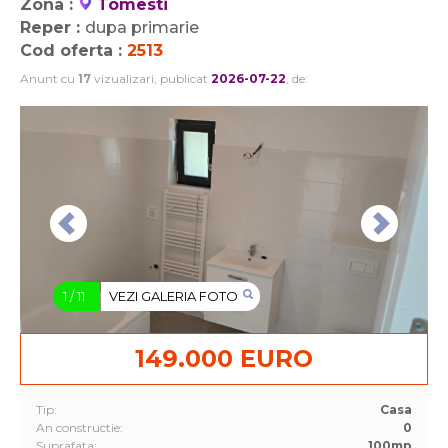
Zona :
Tomesti
Reper :
dupa primarie
Cod oferta :
2513
Anunt cu
17
vizualizari, publicat
2026-07-22
, de:
1
/
11
VEZI GALERIA FOTO
149.000 EURO
Tip:
Casa
An constructie:
0
Suprafata:
100mp