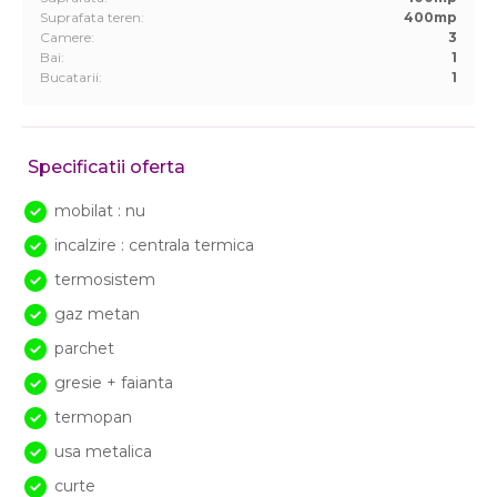
Suprafata teren:
400mp
Camere:
3
Bai:
1
Bucatarii:
1
Specificatii oferta
mobilat : nu
incalzire : centrala termica
termosistem
gaz metan
parchet
gresie + faianta
termopan
usa metalica
curte