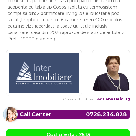
Tomesti dupa primarie casa plan parter din caramida
acoperita cu tabla tip Cocos ,izolata cu termosistem
compusa din; 2 dormitoare .living ,baie ,bucatarie pod
izolat ,timplarie Tripan cu 6 camere teren 400 mp plus
cota indiviza racordata la toate utilitatile inclusiv
canalizare casa din 2026 aproape de statia de autobuz
Pret 149000 euro neg
Consilier Imobiliar:
Adriana Belciug
Call Center
0728.234.828
Cod oferta : 2513