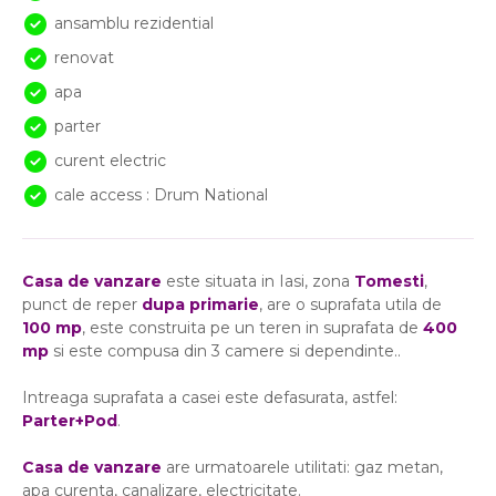
ansamblu rezidential
renovat
apa
parter
curent electric
cale access : Drum National
Casa de vanzare
este situata in Iasi, zona
Tomesti
,
punct de reper
dupa primarie
, are o suprafata utila de
100 mp
, este construita pe un teren in suprafata de
400
mp
si este compusa din 3 camere si dependinte..
Intreaga suprafata a casei este defasurata, astfel:
Parter+Pod
.
Casa de vanzare
are urmatoarele utilitati: gaz metan,
apa curenta, canalizare, electricitate.