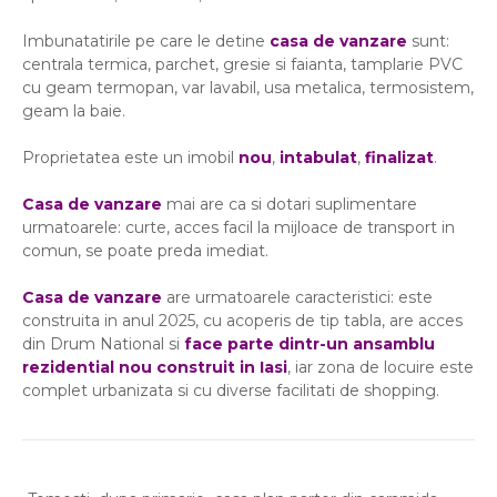
Imbunatatirile pe care le detine
casa de vanzare
sunt:
centrala termica, parchet, gresie si faianta, tamplarie PVC
cu geam termopan, var lavabil, usa metalica, termosistem,
geam la baie.
Proprietatea este un imobil
nou
,
intabulat
,
finalizat
.
Casa de vanzare
mai are ca si dotari suplimentare
urmatoarele: curte, acces facil la mijloace de transport in
comun, se poate preda imediat.
Casa de vanzare
are urmatoarele caracteristici: este
construita in anul 2025, cu acoperis de tip tabla, are acces
din Drum National si
face parte dintr-un ansamblu
rezidential nou construit in Iasi
, iar zona de locuire este
complet urbanizata si cu diverse facilitati de shopping.