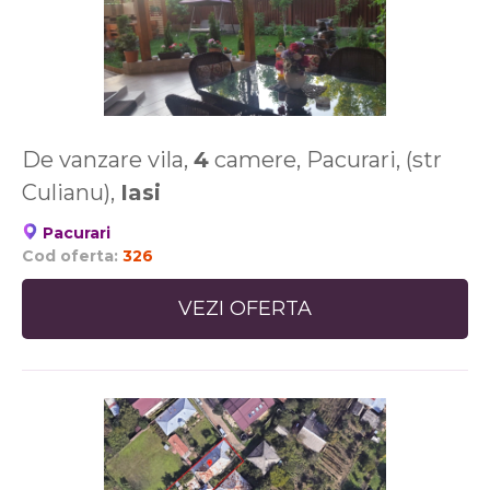
De vanzare vila,
4
camere, Pacurari, (str
Culianu),
Iasi
Pacurari
Cod oferta:
326
VEZI OFERTA