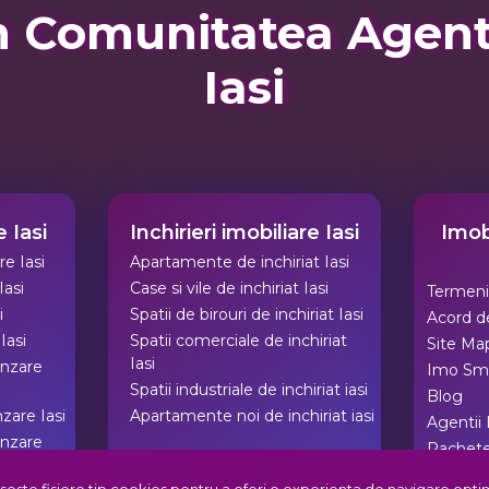
 Comunitatea Agentii
Iasi
 Iasi
Inchirieri imobiliare Iasi
Imobi
e Iasi
Apartamente de inchiriat Iasi
Iasi
Case si vile de inchiriat Iasi
Termeni 
i
Spatii de birouri de inchiriat Iasi
Acord de
Iasi
Spatii comerciale de inchiriat
Site Ma
Iasi
anzare
Imo Sm
Spatii industriale de inchiriat iasi
Blog
nzare Iasi
Apartamente noi de inchiriat iasi
Agentii 
anzare
Pachet
Comunita