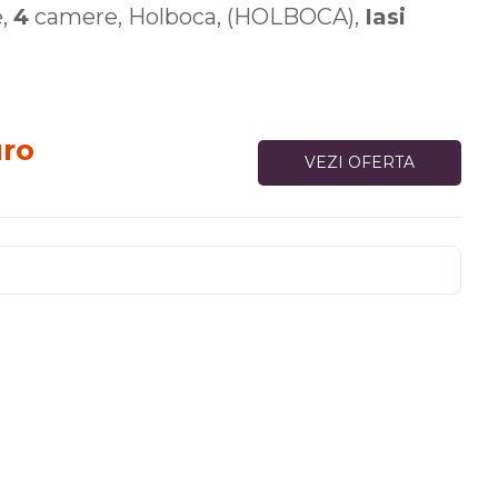
e,
4
camere, Holboca, (HOLBOCA),
Iasi
uro
VEZI OFERTA