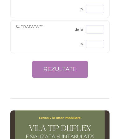
la
SUPRAFATA
MP
de la
la