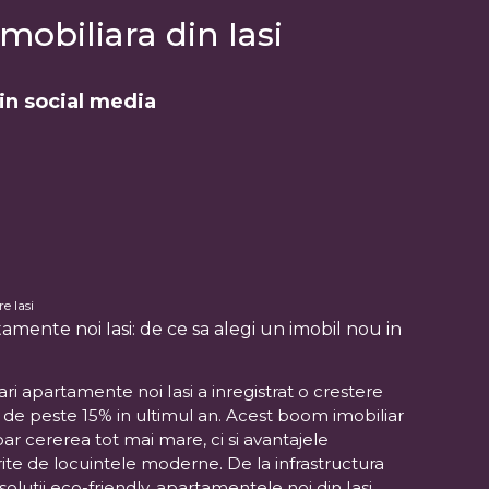
mobiliara din Iasi
din social media
e Iasi
amente noi Iasi: de ce sa alegi un imobil nou in
ri apartamente noi Iasi a inregistrat o crestere
, de peste 15% in ultimul an. Acest boom imobiliar
oar cererea tot mai mare, ci si avantajele
ite de locuintele moderne. De la infrastructura
 solutii eco-friendly, apartamentele noi din Iasi