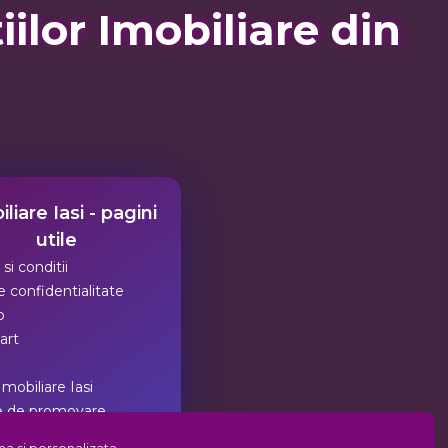
lor Imobiliare din
liare Iasi - pagini
utile
si conditii
 confidentialitate
p
art
Imobiliare Iasi
e de promovare
tea imobiliara din Iasi