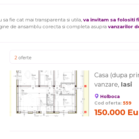
a fie cat mai transparenta si utila,
va invitam sa folositi 
agine de ansamblu corecta si completa asupra
vanzarilor de
2
oferte
Casa (dupa pri
vanzare,
Iasi
Holboca
Cod oferta:
559
150.000 Eu