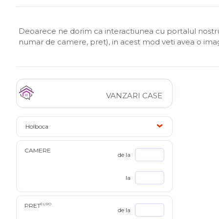
Deoarece ne dorim ca interactiunea cu portalul nostru s
numar de camere, pret), in acest mod veti avea o im
VANZARI CASE
Holboca
CAMERE
de la
la
PRET
EURO
de la