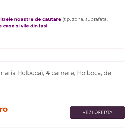
filtrele noastre de cautare
(tip, zona, suprafata,
 case si vile din Iasi
.
maria Holboca),
4
camere, Holboca, de
ro
VEZI OFERTA