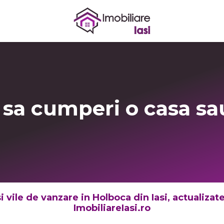
 sa cumperi o casa sau
 vile de vanzare in Holboca din Iasi, actualizate
ImobiliareIasi.ro