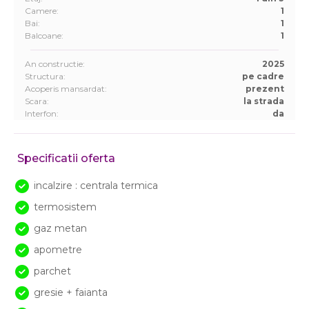
Camere:
1
Bai:
1
Balcoane:
1
An constructie:
2025
Structura:
pe cadre
Acoperis mansardat:
prezent
Scara:
la strada
Interfon:
da
Specificatii oferta
incalzire : centrala termica
termosistem
gaz metan
apometre
parchet
gresie + faianta