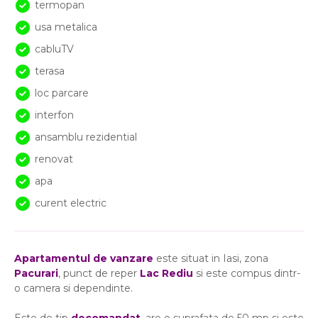
termopan
usa metalica
cabluTV
terasa
loc parcare
interfon
ansamblu rezidential
renovat
apa
curent electric
Apartamentul de vanzare
este situat in Iasi, zona
Pacurari
, punct de reper
Lac Rediu
si este compus dintr-
o camera si dependinte.