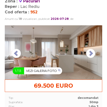
Zona :
Pacurari
Reper :
Lac Rediu
Cod oferta :
952
Anunt cu
18
vizualizari, publicat
2026-07-28
, de:
1
/
13
VEZI GALERIA FOTO
69.500 EURO
Tip:
decomandat
Suprafata:
50mp
Etaj:
1 din 3