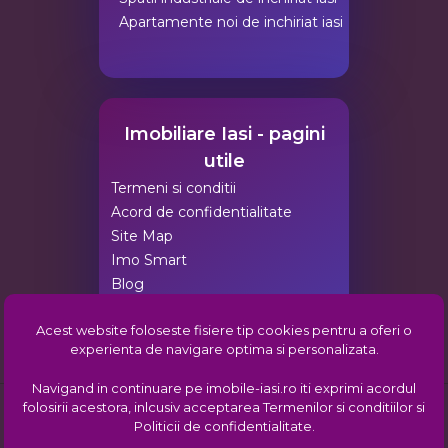
Apartamente noi de inchiriat iasi
Imobiliare Iasi - pagini
utile
Termeni si conditii
Acord de confidentialitate
Site Map
Imo Smart
Blog
Agentii Imobiliare Iasi
Acest website foloseste fisiere tip cookies pentru a oferi o
Pachete de promovare
experienta de navigare optima si personalizata.
Comunitatea imobiliara din Iasi
Navigand in continuare pe imobile-iasi.ro iti exprimi acordul
folosirii acestora, inlcusiv acceptarea
Termenilor si conditiilor
si
Copyright © 2008-2026:
imobiliareiasi.ro
,
Imobiliare Iasi
| Gazduit de
Politicii de confidentialitate
.
ehost.ro