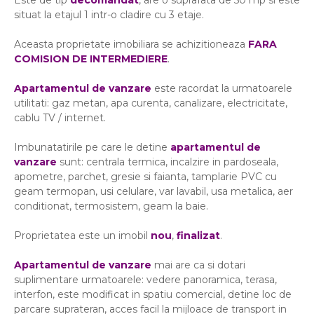
Este de tip
decomandat
, are o suprafata de 50 mp si este
situat la etajul 1 intr-o cladire cu 3 etaje.
Aceasta proprietate imobiliara se achizitioneaza
FARA
COMISION DE INTERMEDIERE
.
Apartamentul de vanzare
este racordat la urmatoarele
utilitati: gaz metan, apa curenta, canalizare, electricitate,
cablu TV / internet.
Imbunatatirile pe care le detine
apartamentul de
vanzare
sunt: centrala termica, incalzire in pardoseala,
apometre, parchet, gresie si faianta, tamplarie PVC cu
geam termopan, usi celulare, var lavabil, usa metalica, aer
conditionat, termosistem, geam la baie.
Proprietatea este un imobil
nou
,
finalizat
.
Apartamentul de vanzare
mai are ca si dotari
suplimentare urmatoarele: vedere panoramica, terasa,
interfon, este modificat in spatiu comercial, detine loc de
parcare suprateran, acces facil la mijloace de transport in