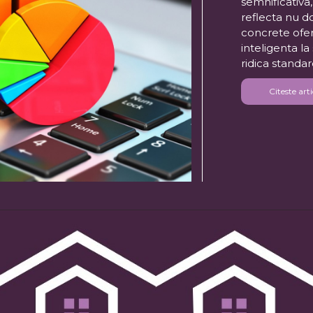
semnificativa
reflecta nu d
concrete ofer
inteligenta la
ridica standar
Citeste arti