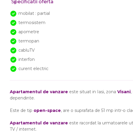
Specificatii oferta
mobilat : partial
termosistem
apometre
termopan
cabluTV
interfon
curent electric
Apartamentul de vanzare
este situat in Iasi, zona
Visani
,
dependinte.
Este de tip
open-space
, are o suprafata de 51 mp intr-o cla
Apartamentul de vanzare
este racordat la urmatoarele util
TV / internet.