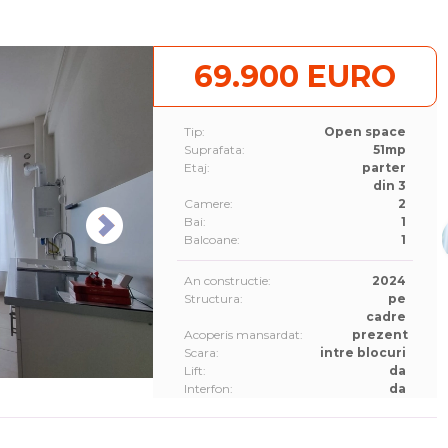
69.900 EURO
Tip:
Open space
Suprafata:
51mp
Etaj:
parter
din 3
Camere:
2
Bai:
1
Balcoane:
1
An constructie:
2024
Structura:
pe
cadre
Acoperis mansardat:
prezent
Scara:
intre blocuri
Lift:
da
Interfon:
da