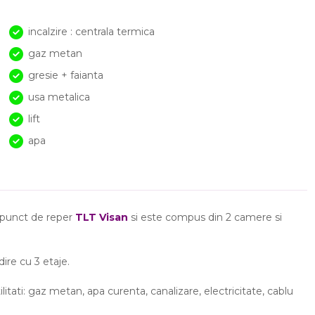
incalzire : centrala termica
gaz metan
gresie + faianta
usa metalica
lift
apa
 punct de reper
TLT Visan
si este compus din 2 camere si
dire cu 3 etaje.
itati: gaz metan, apa curenta, canalizare, electricitate, cablu