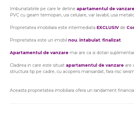
Imbunatatirile pe care le detine
apartamentul de vanzar
PVC cu geam termopan, usi celulare, var lavabil, usa metali
Proprietatea imobiliara este intermediata
EXCLUSIV
de
Com
Proprietatea este un imobil
nou
,
intabulat
,
finalizat
.
Apartamentul de vanzare
mai are ca si dotari suplimentare
Cladirea in care este situat
apartamentul de vanzare
are u
structura tip pe cadre, cu acoperis mansardat, fara risc seismi
Aceasta proprietatea imobiliara ofera un randament financia