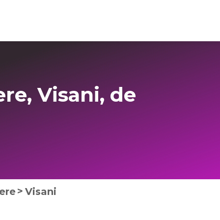
Login Imo-Admin
e, Visani, de
ere
Visani