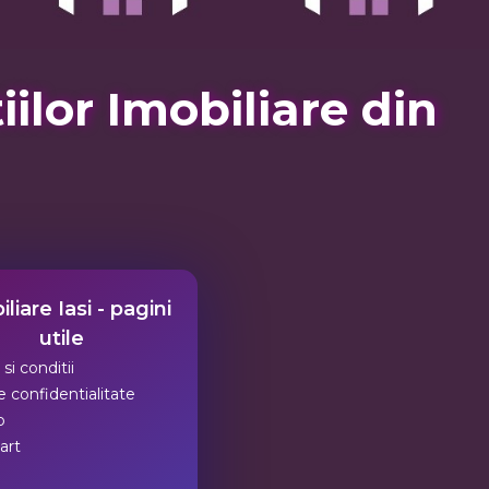
lor Imobiliare din
liare Iasi - pagini
utile
si conditii
 confidentialitate
p
art