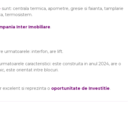
e
sunt: centrala termica, apometre, gresie si faianta, tamplarie
ca, termosistem.
pania Inter Imobiliare
.
 urmatoarele: interfon, are lift.
rmatoarele caracteristici: este construita in anul 2024, are o
c, este orientat intre blocuri.
r excelent si reprezinta o
oportunitate de Investitie
.