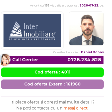
Anunt cu
153
vizualizari, publicat
2026-07-22
, de:
Consilier Imobiliar:
Daniel Dobos
Call Center
0728.234.828
Cod oferta : 4011
Cod oferta Extern : 161960
Iti place oferta si doresti mai multe detalii?
Ne poti contacta cu un
mesaj direct
: