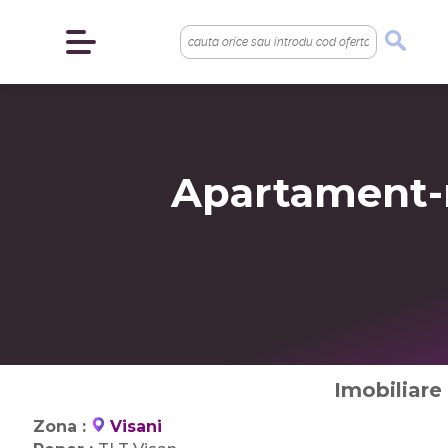
Apartament-n
Imobiliare 
Zona :
Visani