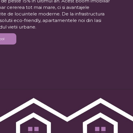
, de peste 15% in ultimul an. Acest boom imobiliar
oar cererea tot mai mare, ci si avantajele
ite de locuintele moderne. De la infrastructura
 solutii eco-friendly, apartamentele noi din Iasi
dul vietii urbane.
col