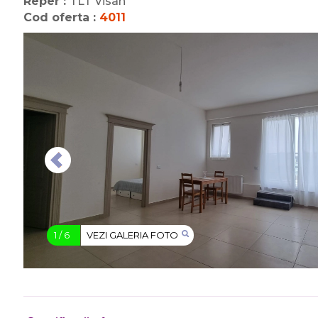
Reper :
TLT Visan
Cod oferta :
4011
1
/
6
VEZI GALERIA FOTO