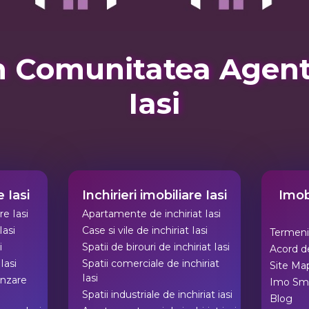
 Comunitatea Agentii
Iasi
 Iasi
Inchirieri imobiliare Iasi
Imobi
e Iasi
Apartamente de inchiriat Iasi
Iasi
Case si vile de inchiriat Iasi
Termeni 
i
Spatii de birouri de inchiriat Iasi
Acord de
Iasi
Spatii comerciale de inchiriat
Site Ma
Iasi
anzare
Imo Sm
Spatii industriale de inchiriat iasi
Blog