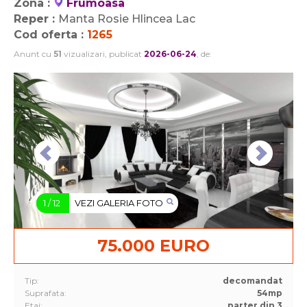
Zona :
Frumoasa
Reper :
Manta Rosie Hlincea Lac
Cod oferta :
1265
Anunt cu
51
vizualizari, publicat
2026-06-24
, de:
1
/
12
VEZI GALERIA FOTO
75.000 EURO
Tip:
decomandat
Suprafata:
54mp
Etaj:
parter din 3