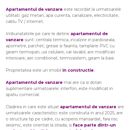
Apartamentul de vanzare
este racordat la urmatoarele
utilitati: gaz metan, apa curenta, canalizare, electricitate,
cablu TV / internet.
Imbunatatirile pe care le detine
apartamentul de
vanzare
sunt: centrala termica, incalzire in pardoseala,
apometre, parchet, gresie si faianta, tamplarie PVC cu
geam termopan, usi celulare, var lavabil, are modificari
interioare, aer conditionat, termosistem, geam la baie.
Proprietatea este un imobil
in constructie
.
Apartamentul de vanzare
mai are ca si dotari
suplimentare urmatoarele: interfon, este modificat in
spatiu comercial.
Cladirea in care este situat
apartamentul de vanzare
are
urmatoarele caracteristici: este construita in anul 2025, are
o structura tip pe cadre, cu acoperis mansardat, fara risc
seismic, este orientat la strada, si
face parte dintr-un