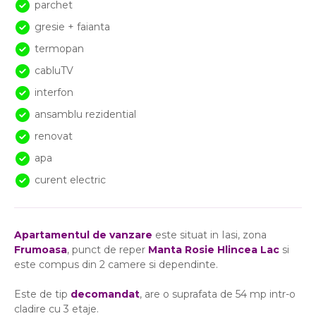
parchet
gresie + faianta
termopan
cabluTV
interfon
ansamblu rezidential
renovat
apa
curent electric
Apartamentul de vanzare
este situat in Iasi, zona
Frumoasa
, punct de reper
Manta Rosie Hlincea Lac
si
este compus din 2 camere si dependinte.
Este de tip
decomandat
, are o suprafata de 54 mp intr-o
cladire cu 3 etaje.