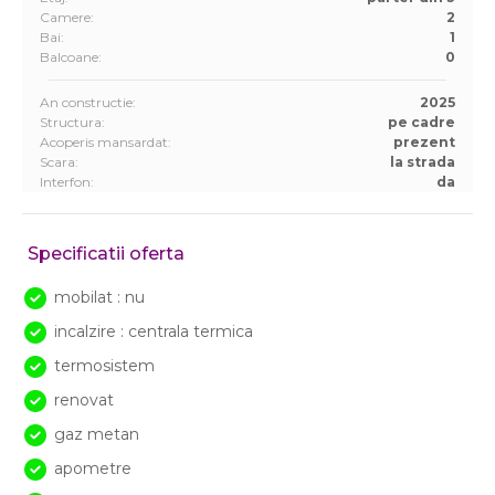
Camere:
2
Bai:
1
Balcoane:
0
An constructie:
2025
Structura:
pe cadre
Acoperis mansardat:
prezent
Scara:
la strada
Interfon:
da
Specificatii oferta
mobilat : nu
incalzire : centrala termica
termosistem
renovat
gaz metan
apometre