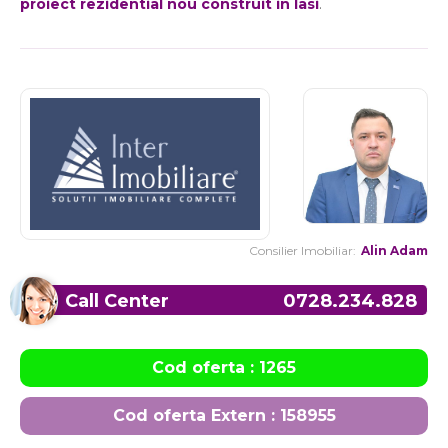
proiect rezidential nou construit in Iasi
.
Consilier Imobiliar:
Alin Adam
Call Center
0728.234.828
Cod oferta : 1265
Cod oferta Extern : 158955