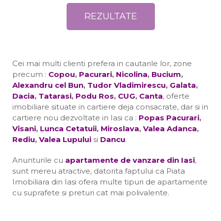
Cei mai multi clienti prefera in cautarile lor, zone
precum :
Copou
,
Pacurari
,
Nicolina
,
Bucium
,
Alexandru cel Bun
,
Tudor Vladimirescu
,
Galata
,
Dacia
,
Tatarasi
,
Podu Ros
,
CUG
,
Canta
, oferte
imobiliare situate in cartiere deja consacrate, dar si in
cartiere nou dezvoltate in Iasi ca :
Popas Pacurari
,
Visani
,
Lunca Cetatuii
,
Miroslava
,
Valea Adanca
,
Rediu
,
Valea Lupului
si
Dancu
.
Anunturile cu
apartamente de vanzare din Iasi
,
sunt mereu atractive, datorita faptului ca Piata
Imobiliara din Iasi ofera multe tipuri de apartamente
cu suprafete si preturi cat mai polivalente.