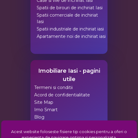
Case si vile de inchiriat Iasi
Spatii de birouri de inchiriat Iasi
Spatii comerciale de inchiriat
Iasi
Spatii industriale de inchiriat iasi
Apartamente noi de inchiriat iasi
Imobiliare Iasi - pagini
utile
Termeni si conditii
Acord de confidentialitate
Site Map
Imo Smart
Blog
Agentii Imobiliare Iasi
Acest website foloseste fisiere tip cookies pentru a oferi o
Pachete de promovare
experienta de navigare optima si personalizata.