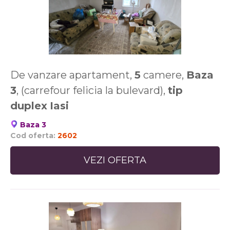
De vanzare apartament,
5
camere,
Baza
3
, (carrefour felicia la bulevard),
tip
duplex
Iasi
Baza 3
Cod oferta:
2602
VEZI OFERTA