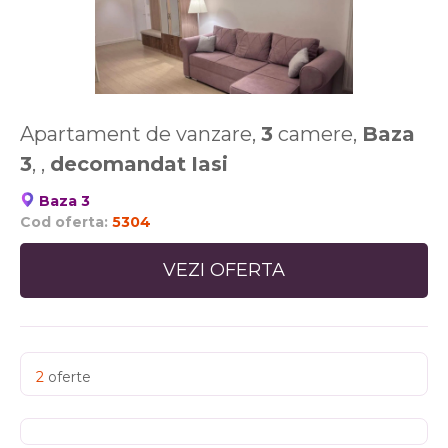
Apartament de vanzare,
3
camere,
Baza
3
, ,
decomandat
Iasi
Baza 3
Cod oferta:
5304
VEZI OFERTA
2
oferte