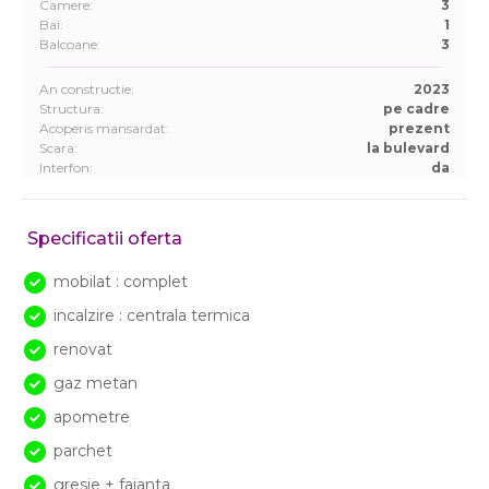
Camere:
3
Bai:
1
Balcoane:
3
An constructie:
2023
Structura:
pe cadre
Acoperis mansardat:
prezent
Scara:
la bulevard
Interfon:
da
Specificatii oferta
mobilat : complet
incalzire : centrala termica
renovat
gaz metan
apometre
parchet
gresie + faianta