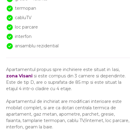
termopan
cabluTV
loc parcare
interfon
ansamblu rezidential
Apartamentul propus spre inchiriere este situat in Iasi,
zona Visani
si este compus din 3 camere si dependinte.
Este de tip D, are o suprafata de 85 mp si este situat la
etajul 4 intr-o cladire cu 4 etaje.
Apartamentul de inchiriat are modificari interioare este
mobilat complet, si are ca dotari centrala termica de
apartament, gaz metan, apometre, parchet, gresie,
faianta, tamplarie termopan, cablu TV/internet, loc parcare,
interfon, geam la baie.