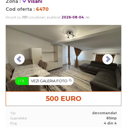
Zona :
Visani
Cod oferta :
6470
Anunt cu
101
vizualizari, publicat
2026-08-04
, de:
1
/
9
VEZI GALERIA FOTO
500 EURO
Tip:
decomandat
Suprafata:
85mp
Etaj:
4 din 4