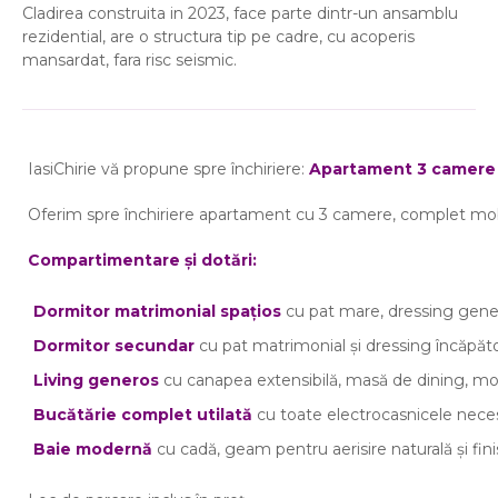
Cladirea construita in 2023, face parte dintr-un ansamblu
rezidential, are o structura tip pe cadre, cu acoperis
mansardat, fara risc seismic.
IasiChirie vă propune spre închiriere:
Apartament 3 camere 
Oferim spre închiriere apartament cu 3 camere, complet mobila
Compartimentare și dotări:
Dormitor matrimonial spațios
cu pat mare, dressing gener
Dormitor secundar
cu pat matrimonial și dressing încăpăt
Living generos
cu canapea extensibilă, masă de dining, mob
Bucătărie complet utilată
cu toate electrocasnicele neces
Baie modernă
cu cadă, geam pentru aerisire naturală și fini